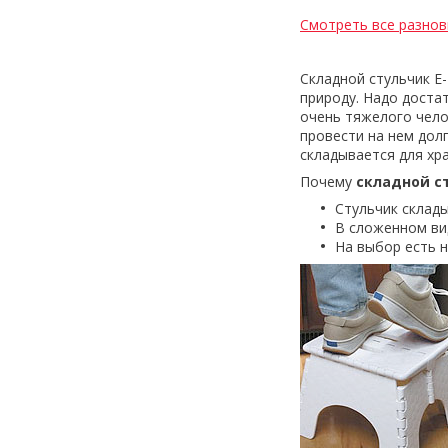
Смотреть все разнов
Складной стульчик E
природу. Надо достат
очень тяжелого чело
провести на нем долг
складывается для хр
Почему
складной ст
Стульчик склад
В сложенном вид
На выбор есть н