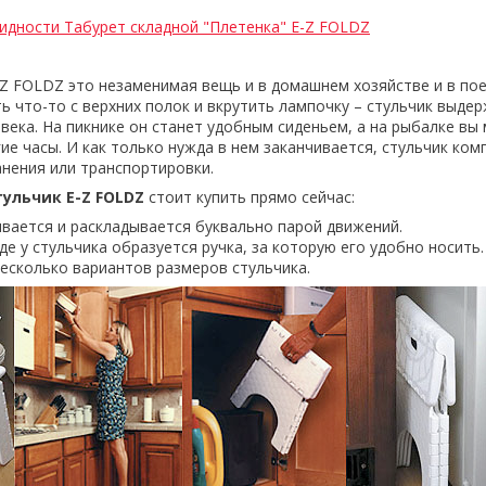
идности Табурет складной "Плетенка" E-Z FOLDZ
-Z FOLDZ это незаменимая вещь и в домашнем хозяйстве и в пое
ь что-то с верхних полок и вкрутить лампочку – стульчик выде
века. На пикнике он станет удобным сиденьем, а на рыбалке вы
ие часы. И как только нужда в нем заканчивается, стульчик ком
анения или транспортировки.
ульчик E-Z FOLDZ
стоит купить прямо сейчас:
ывается и раскладывается буквально парой движений.
е у стульчика образуется ручка, за которую его удобно носить.
есколько вариантов размеров стульчика.