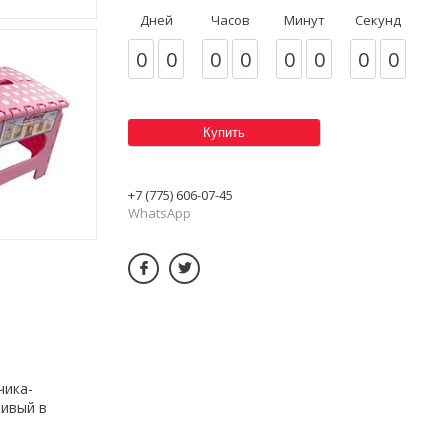
Дней
Часов
Минут
Секунд
0
0
0
0
0
0
0
0
Купить
+7 (775) 606-07-45
WhatsApp
чика-
чивый в