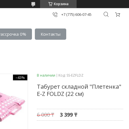
Корзина
+7 (775) 606-07-45
Рассрочка 0%
Контакты
В наличии
Код:
SS-EZFLDZ
–43%
Табурет складной "Плетенка"
E-Z FOLDZ (22 см)
6 000 ₸
3 399 ₸