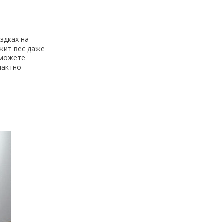
здках на
ржит вес даже
 можете
пактно