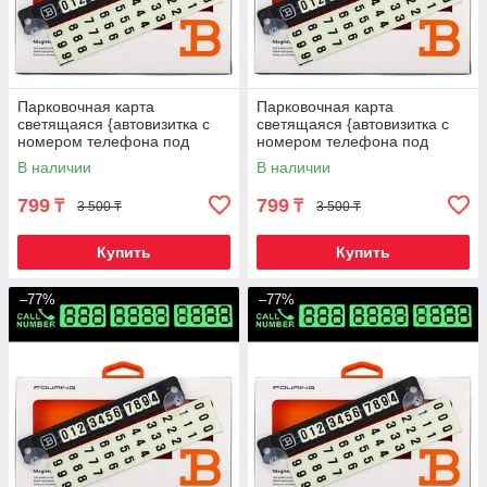
Парковочная карта
Парковочная карта
светящаяся {автовизитка с
светящаяся {автовизитка с
номером телефона под
номером телефона под
стекло} FOURING B
стекло} FOURING B
В наличии
В наличии
(Красный)
(Серебряный)
799
799
₸
₸
3 500 ₸
3 500 ₸
Купить
Купить
–77%
–77%