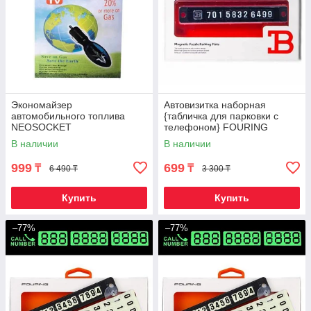
Экономайзер
Автовизитка наборная
автомобильного топлива
{табличка для парковки с
NEOSOCKET
телефоном} FOURING
DA658
В наличии
В наличии
999
699
₸
₸
6 490 ₸
3 300 ₸
Купить
Купить
–77%
–77%