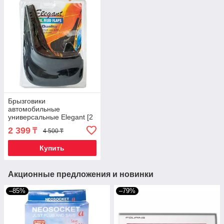
Брызговики
автомобильные
универсальные Elegant [2
шт.] (на передние колеса)
2 399
₸
4 500 ₸
Купить
Акционные предложения и новинки
–85%
–79%