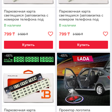
Парковочная карта
Парковочная карта
светящаяся {автовизитка с
светящаяся {автовизитка с
номером телефона под
номером телефона под
стекло} FOURING B
стекло} FOURING B
В наличии
В наличии
(Золотая)
(Зеленый)
799
799
₸
₸
3 500 ₸
3 500 ₸
Купить
Купить
–66%
–65%
Парковочная карта
Проектор логотипа