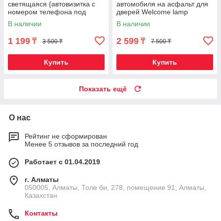
светящаяся {автовизитка с
автомобиля на асфальт для
номером телефона под
дверей Welcome lamp
стекло} FOURING B (Синий)
{беспроводной комплект из
В наличии
В наличии
2шт.} (LADA)
1 199
2 599
₸
₸
3 500 ₸
7 500 ₸
Купить
Купить
Показать ещё
О нас
Рейтинг не сформирован
Менее 5 отзывов за последний год
Работает с 01.04.2019
г. Алматы
050005, Алматы, Толе би, 278, помещение 91, Алматы,
Казахстан
Контакты