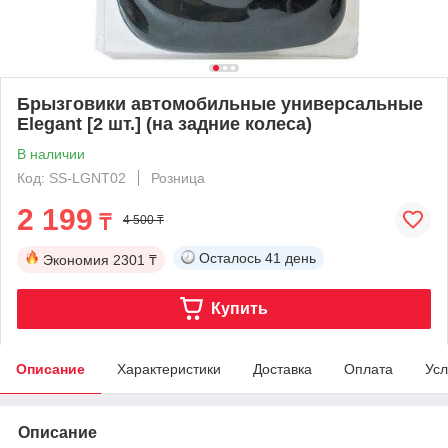
Брызговики автомобильные универсальные
Elegant [2 шт.] (на задние колеса)
В наличии
Код: SS-LGNT02
Розница
2 199
₸
4 500 ₸
Осталось
41 день
Экономия
2301 ₸
Купить
Описание
Характеристики
Доставка
Оплата
Усл
Описание