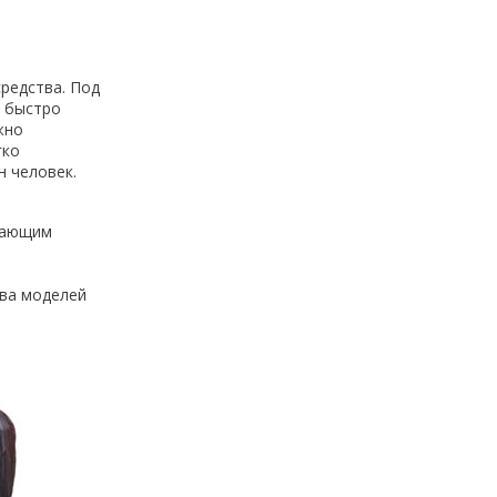
редства. Под
ь быстро
жно
гко
н человек.
ивающим
и
тва моделей