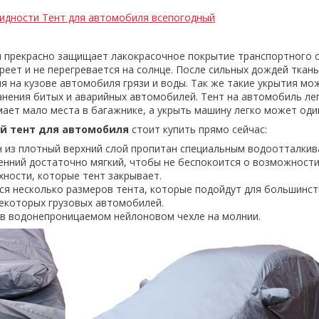
идности Тент для автомобиля всепогодный
 прекрасно защищает лакокрасочное покрытие транспортного с
реет и не перегревается на солнце. После сильных дождей ткан
яя на кузове автомобиля грязи и воды. Так же такие укрытия мо
анения битых и аварийных автомобилей. Тент на автомобиль ле
мает мало места в багажнике, а укрыть машину легко может оди
й тент для автомобиля
стоит купить прямо сейчас:
н из плотный верхний слой пропитан специальным водоотталк
ренний достаточно мягкий, чтобы не беспокоится о возможност
хности, которые тент закрывает.
ся несколько размеров тента, которые подойдут для большинс
некоторых грузовых автомобилей.
 в водонепроницаемом нейлоновом чехле на молнии.