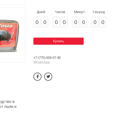
Дней
Часов
Минут
Секунд
0
0
0
0
0
0
0
0
Купить
+7 (775) 606-07-45
WhatsApp
едство в
от пыли и