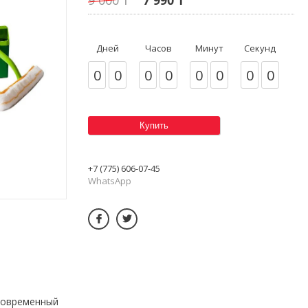
Дней
Часов
Минут
Секунд
0
0
0
0
0
0
0
0
Купить
+7 (775) 606-07-45
WhatsApp
 современный