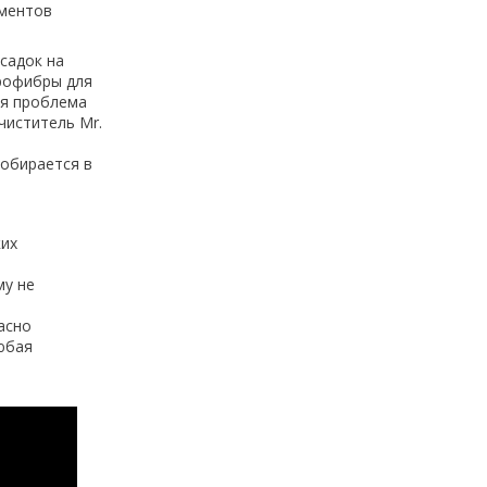
ументов
асадок на
крофибры для
ая проблема
чиститель Mr.
собирается в
ких
му не
асно
Любая