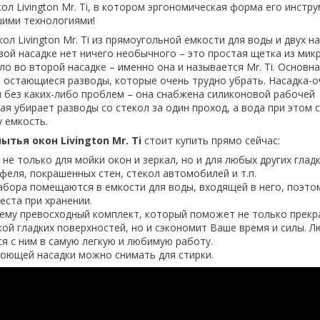
ол Livington Mr. Ti, в котором эргономическая форма его инстр
шими технологиями!
ол Livington Mr. Ti из прямоугольной емкости для воды и двух н
рвой насадке нет ничего необычного – это простая щетка из ми
ло во второй насадке – именно она и называется Mr. Ti. Основн
о остающиеся разводы, которые очень трудно убрать. Насадка-о
им без каких-либо проблем – она снабжена силиконовой рабочей
ая убирает разводы со стекол за один проход, а вода при этом 
у емкость.
ытья окон Livington Mr. Ti
стоит купить прямо сейчас:
не только для мойки окон и зеркал, но и для любых других глад
феля, покрашенных стен, стекол автомобилей и т.п.
абора помещаются в емкости для воды, входящей в него, поэто
еста при хранении.
ему превосходный комплект, который поможет не только прекр
кой гладких поверхностей, но и сэкономит Ваше время и силы. 
я с ним в самую легкую и любимую работу.
оющей насадки можно снимать для стирки.