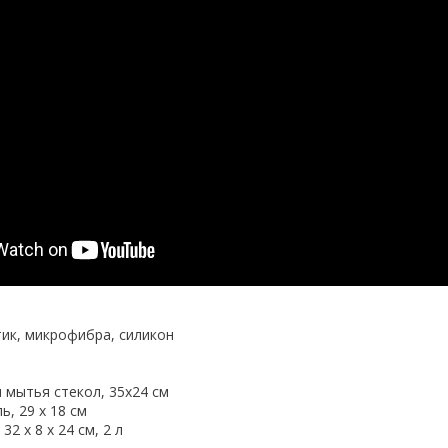
тик, микрофибра, силикон
 мытья стекол, 35х24 см
ь, 29 х 18 см
32 х 8 х 24 см, 2 л