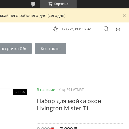
Корзина
ижайшего рабочего дня (сегодня)
+7 (775) 606-07-45
Рассрочка 0%
Контакты
В наличии
Код:
SS-LVTMRT
–11%
Набор для мойки окон
Livington Mister Ti
9 000 ₸
7 990 ₸