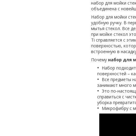
набор для мойки стек
объединена с новей
Набор для мойки стек
удобную ручку. В пе
мытья стекол. Все де
при мойке стекол эт
Ti справляется с эт
поверхностью, котор
встроенную в насадк
Почему
набор для м
Набор подходит 
поверхностей – ка
Все предметы н
занимают много м
Это по-настоящ
справиться с чист
уборка превратитс
Микрофибру с м