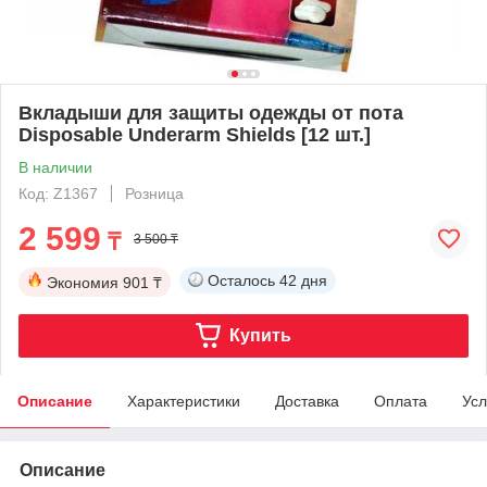
Вкладыши для защиты одежды от пота
Disposable Underarm Shields [12 шт.]
В наличии
Код: Z1367
Розница
2 599
₸
3 500 ₸
Осталось
42 дня
Экономия
901 ₸
Купить
Описание
Характеристики
Доставка
Оплата
Усл
Описание