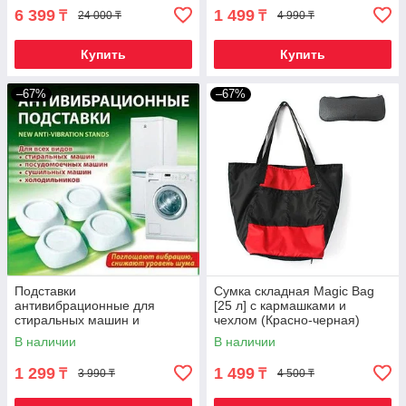
6 399
1 499
₸
₸
24 000 ₸
4 990 ₸
Купить
Купить
–67%
–67%
Подставки
Сумка складная Magic Bag
антивибрационные для
[25 л] с кармашками и
стиральных машин и
чехлом (Красно-черная)
холодильников [4 шт.]
В наличии
В наличии
1 299
1 499
₸
₸
3 990 ₸
4 500 ₸