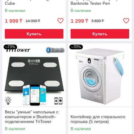
Cube
Banknote Tester Pen
В наличии
В наличии
1 999
1 299
₸
₸
14 990 ₸
5 800 ₸
Купить
Купить
–73%
–70%
Весы "умные" напольные с
компьютером и Bluetooth-
Контейнер для стирального
подключением TriTower
порошка (5 литров)
ОКОК International
В наличии
В наличии