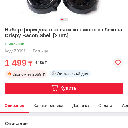
Набор форм для выпечки корзинок из бекона
Crispy Bacon Shell [2 шт.]
В наличии
Код: Z9991
Розница
1 499
₸
4 158 ₸
Осталось
43 дня
Экономия
2659 ₸
Купить
Описание
Характеристики
Доставка
Оплата
Усл
Описание