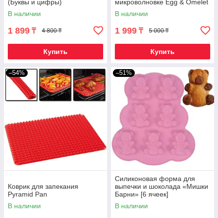
(Буквы и цифры)
микроволновке Egg & Omelet
Wave 2-в-1
В наличии
В наличии
1 899
1 999
₸
₸
4 800 ₸
5 000 ₸
Купить
Купить
–54%
–51%
Силиконовая форма для
Коврик для запекания
выпечки и шоколада «Мишки
Pyramid Pan
Барни» [6 ячеек]
В наличии
В наличии