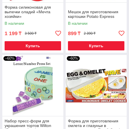
Форма силиконовая для
выпечки оладий «Мечта
Мешок для приготовления
хозяйки»
картошки Potato Express
В наличии
В наличии
1 199
899
₸
₸
3 500 ₸
2 390 ₸
Купить
Купить
–60%
–60%
Набор пресс-форм для
Форма для приготовления
украшения тортов Wilton
омлета и глазуньи в