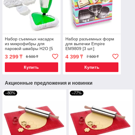
Набор съемных насадок
Набор разъемных форм
из микрофибры для
для выпечки Empire
паровой швабры H2O [5
EM9809 [3 шт.]
шт.]
3 299
4 399
₸
₸
6 500 ₸
7 500 ₸
Купить
Купить
Акционные предложения и новинки
–80%
–77%