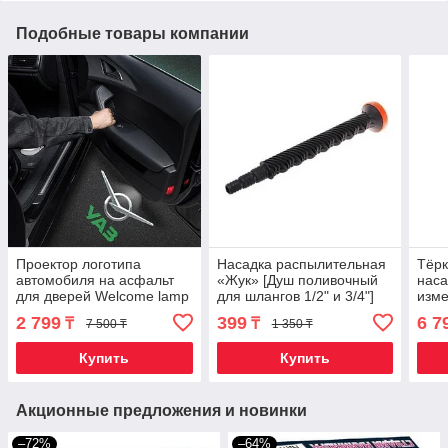
Подобные товары компании
Проектор логотипа
Насадка распылительная
Тёрк
автомобиля на асфальт
«Жук» [Душ поливочный
наса
для дверей Welcome lamp
для шлангов 1/2" и 3/4"]
изме
{беспроводной комплект
KIN
2 799
399
6 7
₸
₸
7 500 ₸
1 350 ₸
из 2шт.} (UAZ)
Купить
Купить
Акционные предложения и новинки
–72%
–64%