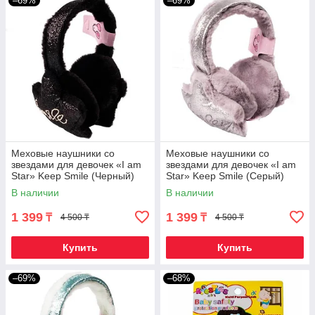
–69%
–69%
Меховые наушники со
Меховые наушники со
звездами для девочек «I am
звездами для девочек «I am
Star» Keep Smile (Черный)
Star» Keep Smile (Серый)
В наличии
В наличии
1 399
1 399
₸
₸
4 500 ₸
4 500 ₸
Купить
Купить
–69%
–68%