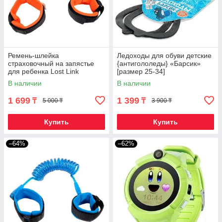
Ремень-шлейка
Ледоходы для обуви детские
страховочный на запястье
{антигололеды} «Барсик»
для ребенка Lost Link
[размер 25-34]
(Оранжевый / 1,5 метра)
В наличии
В наличии
1 699
1 399
₸
₸
5 000 ₸
3 900 ₸
Купить
Купить
–64%
–62%