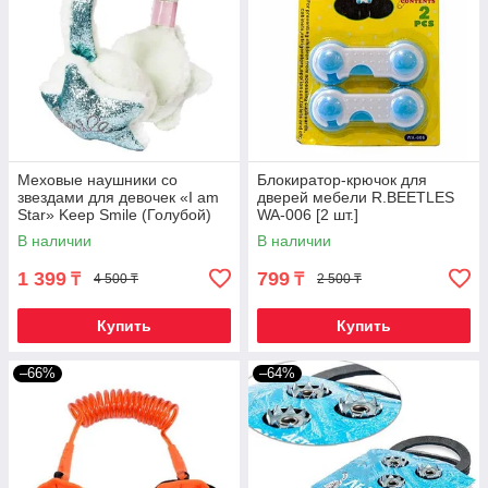
Меховые наушники со
Блокиратор-крючок для
звездами для девочек «I am
дверей мебели R.BEETLES
Star» Keep Smile (Голубой)
WA-006 [2 шт.]
В наличии
В наличии
1 399
799
₸
₸
4 500 ₸
2 500 ₸
Купить
Купить
–66%
–64%