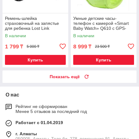
Ремень-шлейка
Умные детские часы-
страховочный на запястье
телефон с камерой «Smart
для ребенка Lost Link
Baby Watch» Q610 c GPS-
(Голубой / 1,5 метра)
приемником (Зеленый)
В наличии
В наличии
1 799
8 999
₸
₸
5 000 ₸
23 500 ₸
Купить
Купить
Показать ещё
О нас
Рейтинг не сформирован
Менее 5 отзывов за последний год
Работает с 01.04.2019
г. Алматы
050005, Алматы, Толе би, 278, помещение 91, Алматы,