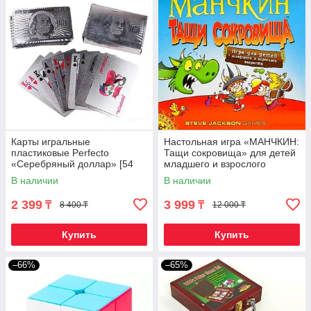
Карты игральные
Настольная игра «МАНЧКИН:
пластиковые Perfecto
Тащи сокровища» для детей
«Серебряный доллар» [54
младшего и взрослого
шт]
возраста
В наличии
В наличии
2 399
3 999
₸
₸
8 400 ₸
12 000 ₸
Купить
Купить
–66%
–65%