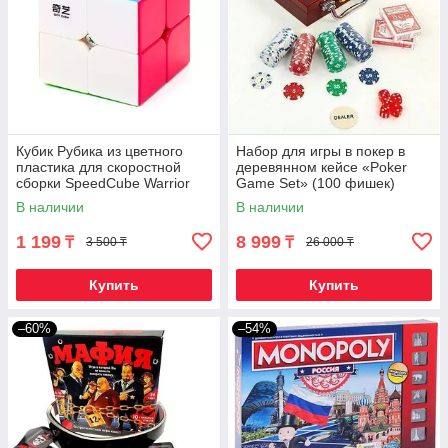
Кубик Рубика из цветного
Набор для игры в покер в
пластика для скоростной
деревянном кейсе «Poker
сборки SpeedCube Warrior
Game Set» (100 фишек)
QYtoys (2 x 2 x 2)
В наличии
В наличии
1 199
8 999
₸
₸
3 500 ₸
26 000 ₸
Купить
Купить
–60%
–54%