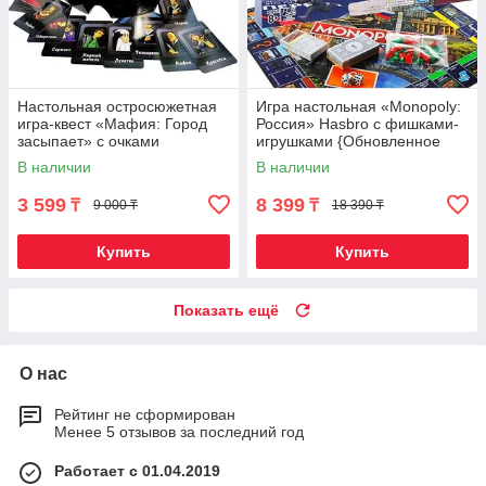
Настольная остросюжетная
Игра настольная «Monopoly:
игра-квест «Мафия: Город
Россия» Hasbro с фишками-
засыпает» с очками
игрушками {Обновленное
издание}
В наличии
В наличии
3 599
8 399
₸
₸
9 000 ₸
18 390 ₸
Купить
Купить
Показать ещё
О нас
Рейтинг не сформирован
Менее 5 отзывов за последний год
Работает с 01.04.2019