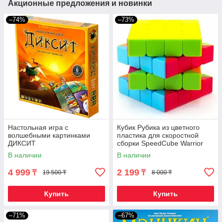
Акционные предложения и новинки
–74%
–73%
Настольная игра с
Кубик Рубика из цветного
волшебными картинками
пластика для скоростной
ДИКСИТ
сборки SpeedCube Warrior
QYtoys (4 x 4 x 4)
В наличии
В наличии
4 999
2 199
₸
₸
19 500 ₸
8 000 ₸
Купить
Купить
–71%
–67%