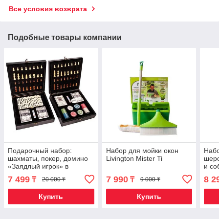
Все условия возврата
Подобные товары компании
Подарочный набор:
Набор для мойки окон
Набо
шахматы, покер, домино
Livington Mister Ti
шерс
«Заядлый игрок» в
и со
деревянном кейсе
Groo
7 499
7 990
8 2
₸
₸
20 000 ₸
9 000 ₸
(Шахматы и Покер)
Купить
Купить