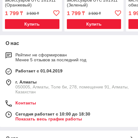
аксессуаров UTC 261911
аксессуаров UTC 261911
кист
(Оранжевый)
(Зеленый)
обма
[3 шт
1 799
1 799
1 9
₸
₸
3 590 ₸
3 590 ₸
Купить
Купить
О нас
Рейтинг не сформирован
Менее 5 отзывов за последний год
Работает с 01.04.2019
г. Алматы
050005, Алматы, Толе би, 278, помещение 91, Алматы,
Казахстан
Контакты
Сегодня работает с 10:00 до 18:30
Показать весь график работы