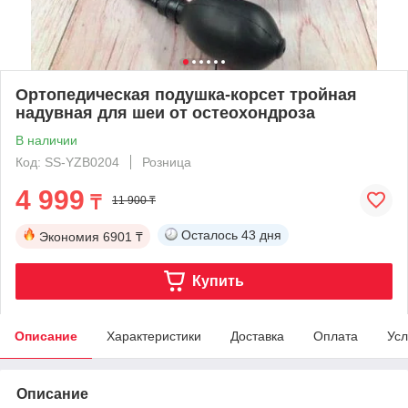
Ортопедическая подушка-корсет тройная
надувная для шеи от остеохондроза
В наличии
Код: SS-YZB0204
Розница
4 999
₸
11 900 ₸
Осталось
43 дня
Экономия
6901 ₸
Купить
Описание
Характеристики
Доставка
Оплата
Усл
Описание