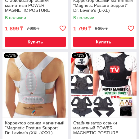
Стабилизатор осанки
Корректор осанки магнитный
магнитный POWER
"Magnetic Posture Support"
MAGNETIC POSTURE
Dr. Levine's (L-XL)
SPORT PRO (S / Черный)
В наличии
В наличии
1 899
1 799
₸
₸
7 000 ₸
6 300 ₸
Купить
Купить
–71%
–71%
Корректор осанки магнитный
Стабилизатор осанки
"Magnetic Posture Support"
магнитный POWER
Dr. Levine's (XXL-XXXL)
MAGNETIC POSTURE
SPORT PRO (L / Черный)