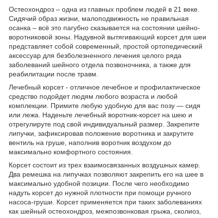
Остеохондроз – одна из главных проблем людей в 21 веке.
Сидячий образ жизни, малоподвижность не правильная
осанка – всё это пагубно сказывается на состоянии шейно-
воротниковой зоны. Надувной вытягивающий корсет для шеи
представляет собой современный, простой ортопедический
аксессуар для безболезненного лечения целого ряда
заболеваний шейного отдела позвоночника, а также для
реабилитации после травм.
Лечебный корсет - отличное лечебное и профилактическое
средство подойдет людям любого возраста и любой
комплекции. Примите любую удобную для вас позу — сидя
или лежа. Наденьте лечебный воротник-корсет на шею и
отрегулируте под свой индивидуальный размер. Закрепите
липучки, зафиксировав положение воротника и закрутите
вентиль на груше, наполнив воротник воздухом до
максимально комфортного состояния.
Корсет состоит из трех взаимосвязанных воздушных камер.
Два ремешка на липучках позволяют закрепить его на шее в
максимально удобной позиции. После чего необходимо
надуть корсет до нужной плотности при помощи ручного
насоса-груши. Корсет применяется при таких заболеваниях
как шейный остеохондроз, межпозвонковая грыжа, сколиоз,