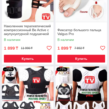
Наколенник терапевтический
компрессионный Be Active с
Фиксатор большого пальца
акупунуктурной подушечкой
Valgus Pro
В наличии
В наличии
1 899
1 899
₸
₸
11 990 ₸
7 892 ₸
Купить
Купить
–73%
–73%