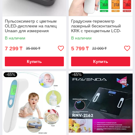
Пульсоксиметр с цветным
Градусник-термометр
OLED-дисплеем на палец
лазерный бесконтактный
Unaan для измерения
KRK с трехцветным LCD-
пульса, сатурации и индекса
дисплеем
В наличии
В наличии
перфузии крови
7 299
5 799
₸
₸
35 000 ₸
22 000 ₸
Купить
Купить
–65%
–65%