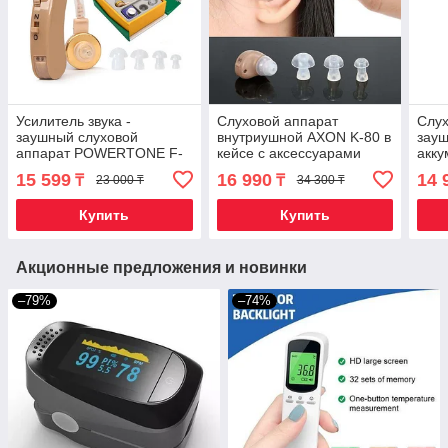
Усилитель звука -
Слуховой аппарат
Слух
заушный слуховой
внутриушной AXON K-80 в
зауш
аппарат POWERTONE F-
кейсе с аксессуарами
акку
138 для пожилых людей
Soun
15 599
16 990
14 
₸
₸
23 000 ₸
34 300 ₸
Купить
Купить
Акционные предложения и новинки
–79%
–74%