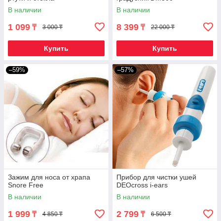
В наличии
В наличии
1 099
8 399
₸
₸
3 000 ₸
22 000 ₸
Купить
Купить
–59%
–57%
Зажим для носа от храпа
Прибор для чистки ушей
Snore Free
DEOcross i-ears
В наличии
В наличии
1 999
2 799
₸
₸
4 850 ₸
6 500 ₸