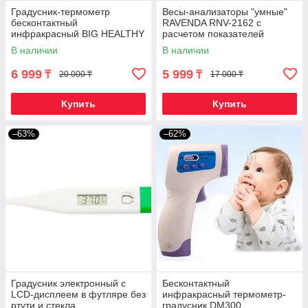
Градусник-термометр
Весы-анализаторы "умные"
бесконтактный
RAVENDA RNV-2162 с
инфракрасный BIG HEALTHY
расчетом показателей
compact с зеленой
состава тела
В наличии
В наличии
подсветкой
6 999
5 999
₸
₸
20 000 ₸
17 000 ₸
Купить
Купить
–63%
–62%
Градусник электронный с
Бесконтактный
LCD-дисплеем в футляре без
инфракрасный термометр-
ртути и стекла
градусник DM300