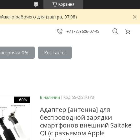
Корзина
йшего рабочего дня (завтра, 07.08)
+7 (775) 606-07-45
Рассрочка 0%
Контакты
В наличии
Код:
SS-QISTKTY3
–60%
Адаптер [антенна] для
беспроводной зарядки
смартфонов внешний Saitake
QI (с разъемом Apple