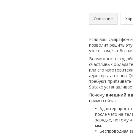
Описание
Хар
Если ваш смартфон н
позволит решить эту
уже о том, чтобы пая
Возможностью удобн
счастливых обладате
или его изготовител
адаптеры-антенны Qi
требуют припаивать 
Saitake устанавливае
Почему
внешний ад
прямо сейчас:
Адаптер просто 
после чего на те
зарядке, потому 
мм.
Беспроводная за