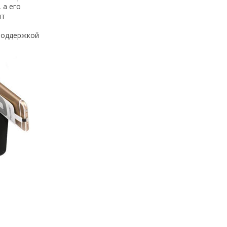
 а его
ит
 поддержкой