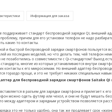
актеристики
Информация для заказа
е поддерживает стандарт беспроводной зарядки QI, внешний ада
 проблему, причем для его установки телефон не надо разбирать
ть какие-то контакты.
ой и быстрой беспроводной зарядки смартфонов пользуется в
лей их последних моделей, но что делать тем, чей телефон нем
и не позаботились о совместимости с Qi-стандартом? Выход есть
-стандарта, многие из которых устанавливаются внутри смартф
их контакты к его микросхемам. Но внешний адаптер беспровод
тся гораздо проще, и это не требует никаких специальных навык
аптер для беспроводной зарядки смартфонов Saitake QI
вставляется в разъем для зарядки смартфона и прилегает к его 
лефон можно одеть футляр или чехол, и они не будут мешать бе
что между адаптером и зарядным устройством позволяется расс
рядка это не только удобно, она так же продлевает срок «жизн