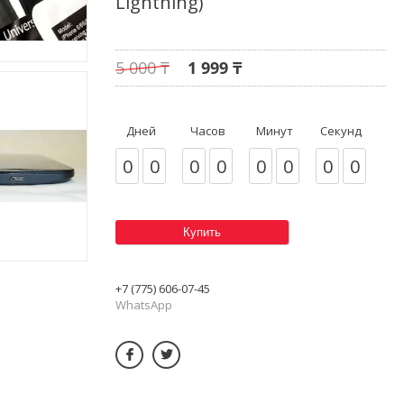
Lightning)
5 000 ₸
1 999 ₸
Дней
Часов
Минут
Секунд
0
0
0
0
0
0
0
0
Купить
+7 (775) 606-07-45
WhatsApp