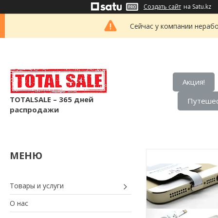
Создать сайт
на Satu.kz
Сейчас у компании нерабо
Акция!
TOTALSALE – 365 дней
Путешес
распродажи
Товары и услуги
О нас