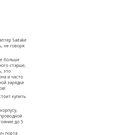
птер Saitake
, не говоря
се больше
ного старше,
, это
она и часто
ной зарядки
ов!
стоит купить
корпусу,
спроводной
тояние до 5
и» порта