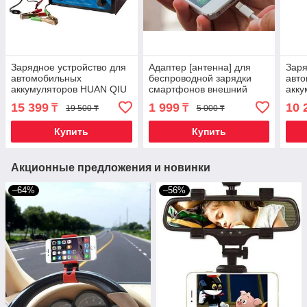
Зарядное устройство для
Адаптер [антенна] для
Заря
автомобильных
беспроводной зарядки
авт
аккумуляторов HUAN QIU
смартфонов внешний
акку
HYKC-50A
Saitake QI (с разъемом
{6/1
15 399
1 999
10 
₸
₸
19 500 ₸
5 000 ₸
Apple Lightning)
защи
Купить
Купить
Акционные предложения и новинки
–64%
–56%