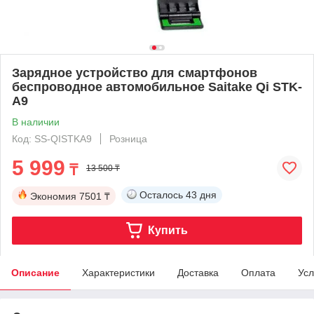
Зарядное устройство для смартфонов
беспроводное автомобильное Saitake Qi STK-
A9
В наличии
Код: SS-QISTKA9
Розница
5 999
₸
13 500 ₸
Осталось
43 дня
Экономия
7501 ₸
Купить
Описание
Характеристики
Доставка
Оплата
Усл