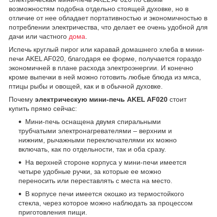
возможностям подобна отдельно стоящей духовке, но в
отличие от нее обладает портативностью и экономичностью в
потреблении электричества, что делает ее очень удобной для
дачи или частного
дома
.
Испечь круглый пирог или каравай домашнего хлеба в мини-
печи AKEL AF020, благодаря ее форме, получается гораздо
экономичней в плане расхода электроэнергии. И конечно
кроме выпечки в ней можно готовить любые блюда из мяса,
птицы рыбы и овощей, как и в обычной духовке.
Почему
электрическую мини-печь AKEL AF020
стоит
купить прямо сейчас:
Мини-печь оснащена двумя спиральными
трубчатыми электронагревателями – верхним и
нижним, рычажными переключателями их можно
включать, как по отдельности, так и оба сразу.
На верхней стороне корпуса у мини-печи имеется
четыре удобные ручки, за которые ее можно
переносить или переставлять с места на место.
В корпусе печи имеется окошко из термостойкого
стекла, через которое можно наблюдать за процессом
приготовления пищи.