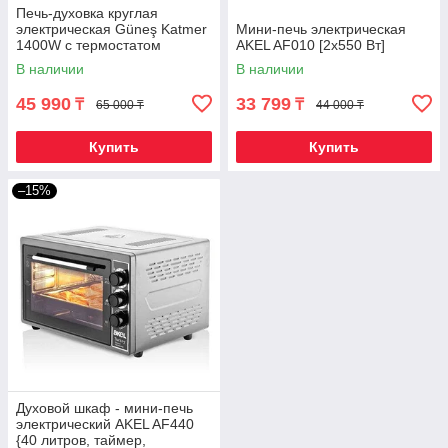
Печь-духовка круглая
электрическая Güneş Katmer
Мини-печь электрическая
1400W с термостатом
AKEL AF010 [2х550 Вт]
В наличии
В наличии
45 990
33 799
₸
₸
65 000 ₸
44 000 ₸
Купить
Купить
–15%
Духовой шкаф - мини-печь
электрический AKEL AF440
{40 литров, таймер,