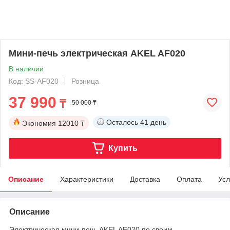
Мини-печь электрическая AKEL AF020
В наличии
Код: SS-AF020
Розница
37 990
₸
50 000 ₸
Осталось
41 день
Экономия
12010 ₸
Купить
Описание
Характеристики
Доставка
Оплата
Усл
Описание
Электрическая мини-печь AKEL AF020 по своим