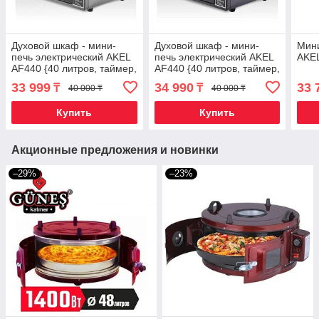
Духовой шкаф - мини-
Духовой шкаф - мини-
Мини
печь электрический AKEL
печь электрический AKEL
AKEL
AF440 {40 литров, таймер,
AF440 {40 литров, таймер,
термостат, пр-во Турция}
термостат, пр-во Турция}
33 999
34 990
33 
₸
₸
40 000 ₸
40 000 ₸
(Серый)
(Дымчато-серый)
Купить
Купить
Акционные предложения и новинки
–29%
–23%