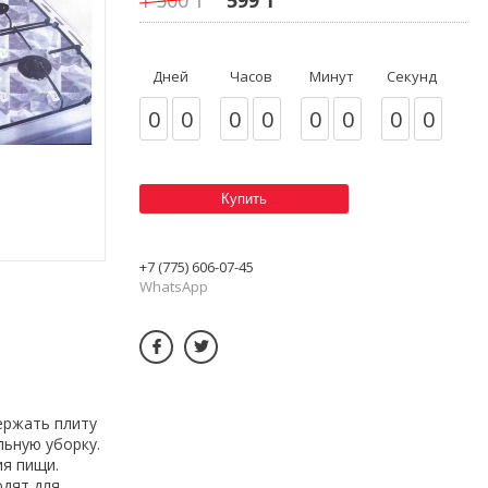
Дней
Часов
Минут
Секунд
0
0
0
0
0
0
0
0
Купить
+7 (775) 606-07-45
WhatsApp
ержать плиту
льную уборку.
ия пищи.
одят для