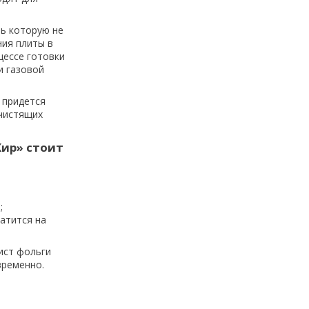
ть которую не
ния плиты в
цессе готовки
и газовой
 придется
 чистящих
ир» стоит
;
атится на
ист фольги
временно.