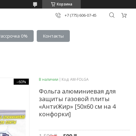
Корзина
+7 (775) 606-07-45
Рассрочка 0%
Контакты
В наличии
Код:
AM-FOLGA
–60%
Фольга алюминиевая для
защиты газовой плиты
«АнтиЖир» [50х60 см на 4
конфорки]
1 500 ₸
599 ₸