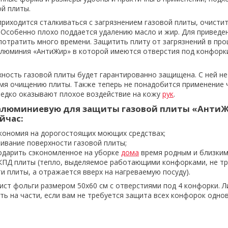
й плиты.
риходится сталкиваться с загрязнением газовой плиты, очисти
. Особенно плохо поддается удалению масло и жир. Для приведе
потратить много времени. Защитить плиту от загрязнений в про
люминия «АнтиЖир» в которой имеются отверстия под конфорк
хность газовой плиты будет гарантированно защищена. С ней не
емя очищению плиты. Также теперь не понадобится применение
редко оказывают плохое воздействие на кожу
рук
.
алюминиевую для защиты газовой плиты «АнтиЖ
йчас:
кономия на дорогостоящих моющих средствах;
ивание поверхности газовой плиты;
дарить сэкономленное на уборке
дома
время родным и близким
КПД плиты (тепло, выделяемое работающими конфорками, не тр
и плиты, а отражается вверх на нагреваемую посуду).
ист фольги размером 50х60 см с отверстиями под 4 конфорки. Л
ть на части, если вам не требуется защита всех конфорок одно