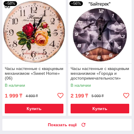
–58%
–56%
Часы настенные с кварцевым
Часы настенные с кварцевым
механизмом «Sweet Home»
механизмом «Города и
(06)
достопримечательности»
("Байтерек")
В наличии
В наличии
1 999
2 199
₸
₸
4 800 ₸
5 000 ₸
Купить
Купить
Показать ещё