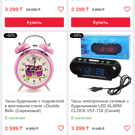
3 299
2 399
₸
₸
10 000 ₸
6 800 ₸
Купить
Купить
–60%
–59%
Часы-будильник с подсветкой
Часы электронные сетевые с
в винтажном стиле «Double
будильником LED ALARM
Bell» (Сиреневый)
CLOCK VST-716 (Синий)
В наличии
В наличии
2 599
3 299
₸
₸
6 500 ₸
8 140 ₸