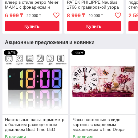
плеер в стиле ретро Meier
PATEK PHILIPPE Nautilus
подс
M-U41 с фонариком и
1766 с гравировкой узора
стил
часами (Красный)
в восточном стиле {40мм,
(Си
6 999
8 999
2 5
₸
₸
22 000 ₸
40 000 ₸
AA реплика}
Купить
Купить
Акционные предложения и новинки
–67%
–65%
Настольные часы-термометр
Часы настенные в виде
с большим разноцветным
картины с кварцевым
дисплеем Best Time LED
механизмом «Time Drop»
Colorful {USB | батарейки}
("Цветы")
В наличии
В наличии