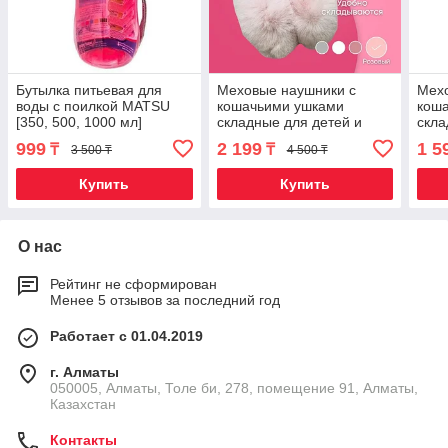
Бутылка питьевая для
Меховые наушники с
Мех
воды с поилкой MATSU
кошачьими ушками
кош
[350, 500, 1000 мл]
складные для детей и
скла
(Розовый / 500 мл)
взрослых (Розовый)
взро
999
2 199
1 5
₸
₸
3 500 ₸
4 500 ₸
Купить
Купить
О нас
Рейтинг не сформирован
Менее 5 отзывов за последний год
Работает с 01.04.2019
г. Алматы
050005, Алматы, Толе би, 278, помещение 91, Алматы,
Казахстан
Контакты