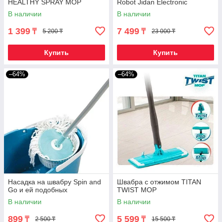
HEALTHY SPRAY MOP
Robot Jidan Electronic
(Двухсторонняя)
В наличии
В наличии
1 399
7 499
₸
₸
5 200 ₸
23 000 ₸
Купить
Купить
–64%
–64%
Насадка на швабру Spin and
Швабра с отжимом TITAN
Go и ей подобных
TWIST MOP
В наличии
В наличии
899
5 599
₸
₸
2 500 ₸
15 500 ₸