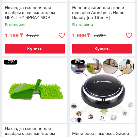
Накладка сменная для
Нанопокрытие для окон и
швабры с распылителем
фасадов АнтиГрязь Home
HEALTHY SPRAY MOP
Beauty [на 16 кв.м]
(Односторонняя)
В наличии
В наличии
1 199
1 999
₸
₸
4 800 ₸
7 800 ₸
Купить
Купить
–73%
–67%
Накладка сменная для
швабры с распылителем
Мини робот-пылесос Sweep