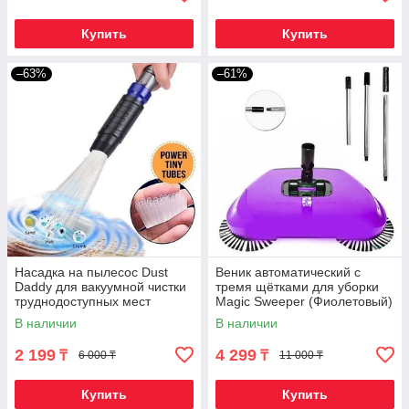
Купить
Купить
–63%
–61%
Насадка на пылесос Dust
Веник автоматический с
Daddy для вакуумной чистки
тремя щётками для уборки
труднодоступных мест
Magic Sweeper (Фиолетовый)
В наличии
В наличии
2 199
4 299
₸
₸
6 000 ₸
11 000 ₸
Купить
Купить