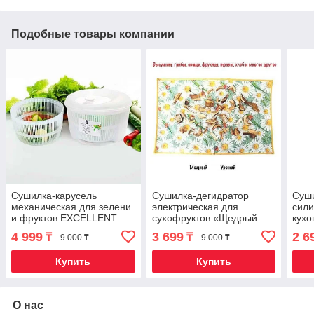
Подобные товары компании
Сушилка-карусель
Сушилка-дегидратор
Суши
механическая для зелени
электрическая для
сили
и фруктов EXCELLENT
сухофруктов «Щедрый
кухо
HOUSEWARE
урожай» (55 х 33 см /
4 999
3 699
2 6
₸
₸
9 000 ₸
9 000 ₸
Ромашки)
Купить
Купить
О нас