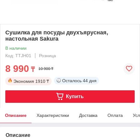
Сушилка для посуды двухъярусная,
настольная Sakura
В наличии
Код: TTJH01
Розница
8 990
₸
10 900 ₸
Осталось
44 дня
Экономия
1910 ₸
Купить
Описание
Характеристики
Доставка
Оплата
Усл
Описание