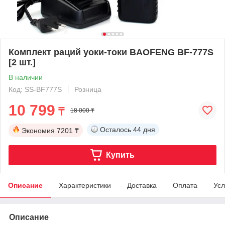
Комплект раций уоки-токи BAOFENG BF-777S
[2 шт.]
В наличии
Код: SS-BF777S
Розница
10 799
₸
18 000 ₸
Осталось
44 дня
Экономия
7201 ₸
Купить
Описание
Характеристики
Доставка
Оплата
Усл
Описание