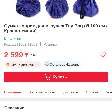
Сумка-коврик для игрушек Toy Bag (Ø 100 см /
Красно-синяя)
В наличии
Код: ZZ11002-11009
Розница
2 599
₸
5 500 ₸
Осталось
41 день
Экономия
2901 ₸
Купить
Описание
Характеристики
Доставка
Оплата
Усл
Описание