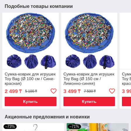
Подобные товары компании
Сумка-коврик для игрушек
Сумка-коврик для игрушек
Сумк
Toy Bag (Ø 100 см / Сине-
Toy Bag (Ø 150 см /
Toy 
красная)
Лимонно-синяя)
крас
2 499
3 499
3 9
₸
₸
5 100 ₸
7 500 ₸
Купить
Купить
Акционные предложения и новинки
–73%
–71%