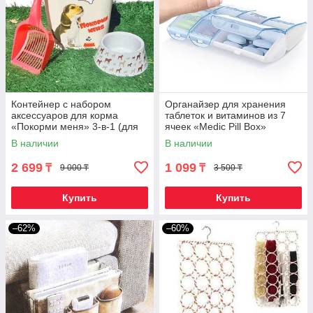
Контейнер с набором
Органайзер для хранения
аксессуаров для корма
таблеток и витаминов из 7
«Покорми меня» 3-в-1 (для
ячеек «Medic Pill Box»
собаки)
В наличии
В наличии
2 699
1 099
₸
₸
9 000 ₸
3 500 ₸
Купить
Купить
–62%
–60%