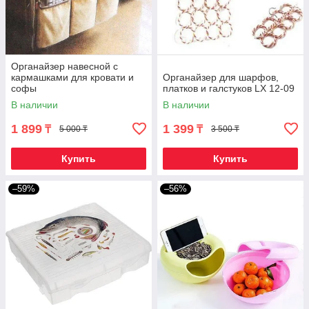
Органайзер навесной с
кармашками для кровати и
Органайзер для шарфов,
софы
платков и галстуков LX 12-09
В наличии
В наличии
1 899
1 399
₸
₸
5 000 ₸
3 500 ₸
Купить
Купить
–59%
–56%