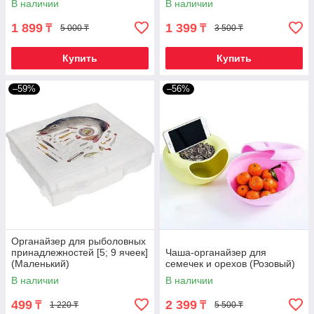
В наличии
В наличии
1 899
1 399
₸
₸
5 000 ₸
3 500 ₸
Купить
Купить
–59%
–56%
Органайзер для рыболовных
принадлежностей [5; 9 ячеек]
Чаша-органайзер для
(Маленький)
семечек и орехов (Розовый)
В наличии
В наличии
499
2 399
₸
₸
1 220 ₸
5 500 ₸