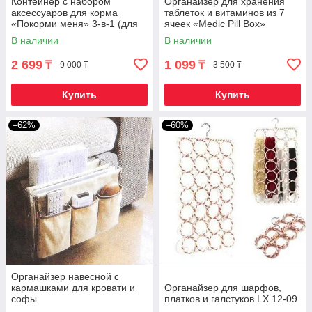
Контейнер с набором
Органайзер для хранения
аксессуаров для корма
таблеток и витаминов из 7
«Покорми меня» 3-в-1 (для
ячеек «Medic Pill Box»
собаки)
В наличии
В наличии
2 699
1 099
₸
₸
9 000 ₸
3 500 ₸
Купить
Купить
–62%
–60%
Органайзер навесной с
кармашками для кровати и
Органайзер для шарфов,
софы
платков и галстуков LX 12-09