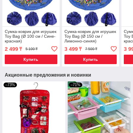
Сумка-коврик для игрушек
Сумка-коврик для игрушек
Сумк
Toy Bag (Ø 100 см / Сине-
Toy Bag (Ø 150 см /
Toy 
красная)
Лимонно-синяя)
крас
2 499
3 499
3 9
₸
₸
5 100 ₸
7 500 ₸
Купить
Купить
Акционные предложения и новинки
–73%
–71%