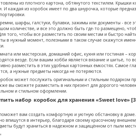
отовлены из плотного картона, обтянутого текстилем. Крышки 
. И каждая из коробок имеет по два шнурочка, которые предна
портировки.
ремни, шарфы, галстуки, булавки, зажимы или документы - все 
ьшом количестве, и все это должно быть где-то размещено, что
Для того, чтобы все разместить по своим местам и быстро найт
ы в нужный момент, полезными в таком случае окажутся имен
и.
мната или мастерская, домашний офис, кухня или гостиная – ко
дятся везде. Если вашим хобби является вязание и шитьё, то вс
вно разместить в этих удобных картонных ёмкостях. Самое гла
ится, а нужные предметы никогда не потеряются.
оробок может послужить оригинальным и стильным подарком пр
акже вы сможете разместить в них презент для дорогого человек
ельном и стильном оформлении.
пить набор коробок для хранения «Sweet love» [3
поможет вам создать комфортную и уютную обстановку в доме.
но впишутся в интерьер, благодаря своему красочному внешнему
дметы будут храниться в надежном и защищённом от пыли мест
: