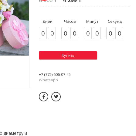
Дней
Часов
Минут
Секунд
0
0
0
0
0
0
0
0
Купить
+7 (775) 606-07-45
WhatsApp
о диаметру и