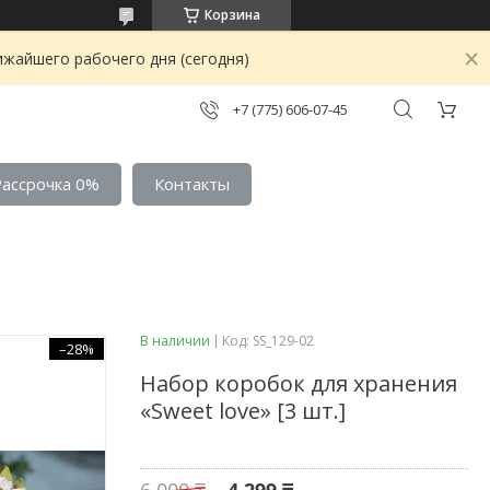
Корзина
ижайшего рабочего дня (сегодня)
+7 (775) 606-07-45
Рассрочка 0%
Контакты
В наличии
Код:
SS_129-02
–28%
Набор коробок для хранения
«Sweet love» [3 шт.]
6 000 ₸
4 299 ₸