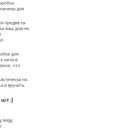
коробок
значены для
эти предметы
бы ваш дом не
и
но
робки для
е нити и
вное, что
актически на
а и вручить
 шт.]
 виду.
е.