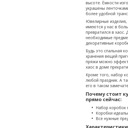
высоте. Ёмкости изг
украшены ленточками
более удобной транс
Ювелирные изделия, 
имеются у нас в бол
превратился в хаос. 
необходимые предмет
декоративные коробк
Будь это спальная ко
хранения вещей приго
пряжи можно эффекти
хаос в доме прекрат
Кроме того, набор к
любой праздник. А т
его в таком замечат
Почему стоит ку
прямо сейчас:
Набор коробок 
Коробки идеаль
Все нужные пре
Характеристики