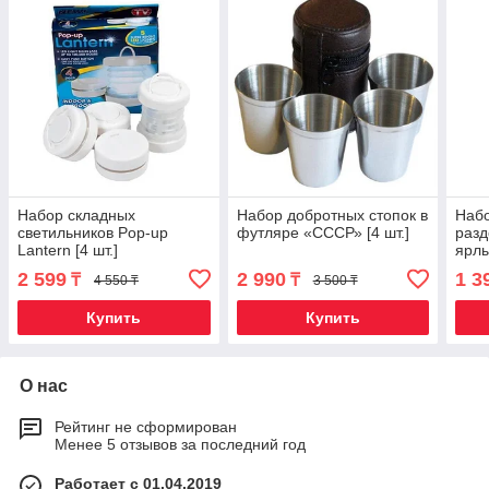
Набор складных
Набор добротных стопок в
Набо
светильников Pop-up
футляре «СССР» [4 шт.]
разд
Lantern [4 шт.]
ярлы
2 599
2 990
1 3
₸
₸
4 550 ₸
3 500 ₸
Купить
Купить
О нас
Рейтинг не сформирован
Менее 5 отзывов за последний год
Работает с 01.04.2019