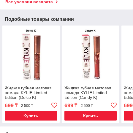
Все условия возврата
Подобные товары компании
Жидкая губная матовая
Жидкая губная матовая
Жидк
помада KYLIE Limited
помада KYLIE Limited
пома
Edition (Dolce K)
Edition (Candy K)
Edit
699
699
699
₸
₸
2 500 ₸
2 500 ₸
Купить
Купить