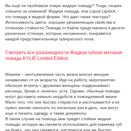
Вы ещё не пробовали новую жидкую помаду? Тогда, скорее
спешите за новинкой! Жидкая помада, или Liquid Lipstick, -
это помада в жидкой форме. Что дает такая текстура?
Интенсивность цвета, хорошие увлажняющие свойства и
отличную стойкость! Помада от Кайли представлена в десяти
различных оттенках, которые несомненно, понравятся
каждой представительнице прекрасного пола.
Смотреть все разновидности Жидкая губная матовая
помада KYLIE Limited Edition
Макияж – неотъемлемая часть жизни многих женщин
независимо от их возраста. Идя на работу, мероприятие,
обычную встречу с друзьями женщины подкрашивают
ресницы, брови и, конечно, уста. Однако, обычные помады
могут доставить немало неудобств в повседневной жизни.
Мало того, что они быстро стираются и расплываются и их
нужно заново наносить по несколько раз в день, они могут
еще и пачкать одежду, а также документы.
В таком случае на помощь вам придёт стойкая жидкая
помада, которую вы сможете использовать для макияжа губ,
не боясь, что она смажется, растечется или же быстро