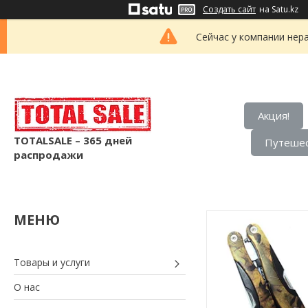
Создать сайт
на Satu.kz
Сейчас у компании нер
Акция!
TOTALSALE – 365 дней
Путешес
распродажи
Товары и услуги
О нас