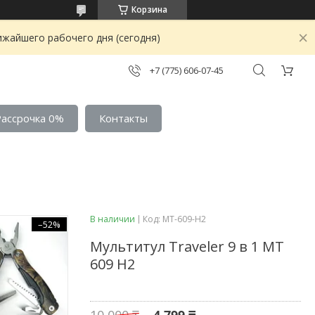
Корзина
ижайшего рабочего дня (сегодня)
+7 (775) 606-07-45
Рассрочка 0%
Контакты
В наличии
Код:
МТ-609-H2
–52%
Мультитул Traveler 9 в 1 МТ
609 H2
10 000 ₸
4 799 ₸