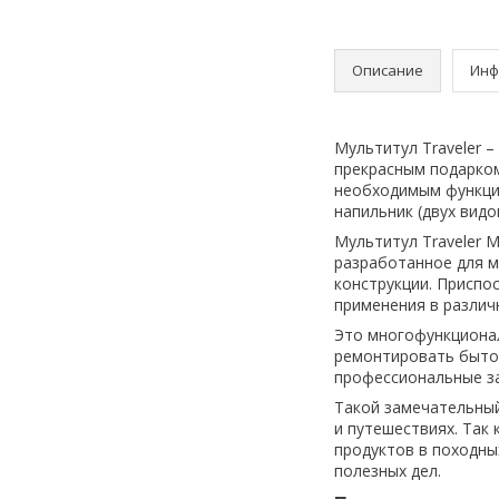
Описание
Инф
Мультитул Traveler 
прекрасным подарком
необходимым функцио
напильник (двух видо
Мультитул Traveler 
разработанное для м
конструкции. Приспо
применения в различ
Это многофункционал
ремонтировать бытов
профессиональные з
Такой замечательный
и путешествиях. Так
продуктов в походны
полезных дел.