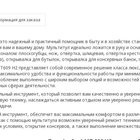
ормация для заказа
– это надежный и практичный помощник в быту и в хозяйстве ста
 вам и вашему дому. Мультитул идеально ложится в руку и ос
налом: плоскогубцы, нож, отвёртка, шлицевая, отвёртка крест
в), открывалка для бутылок, открывалка для консервных банок, 
MT609 H2 представляет собой современное решение класса люкс
аксимального удобства и функциональности работы при миним
собление выполнено с широким выбором опций и возможностей
ных сферах деятельности.
ьный инструмент, который позволит вам качественно и уверен
ую технику, наслаждаться активным отдыхом или уверенно ре
адачи.
 инструмент, обеспечит вас максимальным комфортом в разли
 как с помощью мультитула возможен уверенный ремонт техники
х условиях, открытие консервов, а также выполнение множества