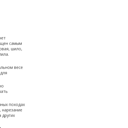
нет
нащен самым
овая, шило,
пила.
,
альном весе
 для
но
шать
чных походах
, нарезание
 других