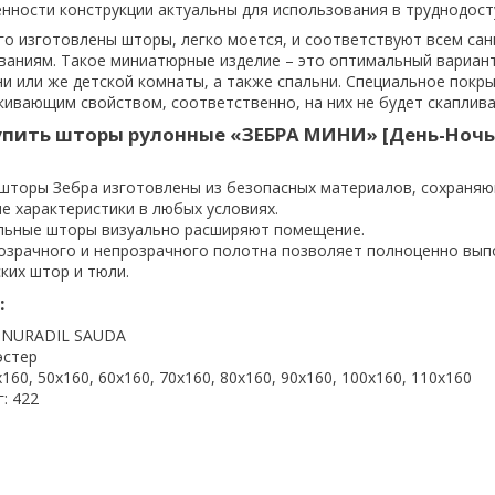
нности конструкции актуальны для использования в труднодост
го изготовлены шторы, легко моется, и соответствуют всем сан
ваниям. Такое миниатюрные изделие – это оптимальный вариан
ни или же детской комнаты, а также спальни. Специальное покр
ивающим свойством, соответственно, на них не будет скаплива
упить шторы рулонные «ЗЕБРА МИНИ» [День-Ночь
шторы Зебра изготовлены из безопасных материалов, сохраня
е характеристики в любых условиях.
льные шторы визуально расширяют помещение.
озрачного и непрозрачного полотна позволяет полноценно вып
ских штор и тюли.
:
: NURADIL SAUDA
эстер
160, 50х160, 60х160, 70х160, 80х160, 90х160, 100х160, 110х160
г: 422