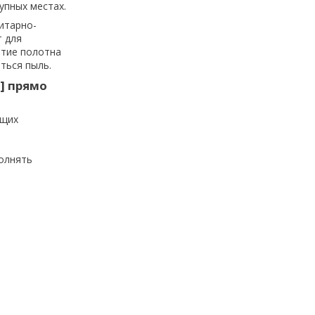
упных местах.
итарно-
т для
ытие полотна
ться пыль.
] прямо
ющих
олнять