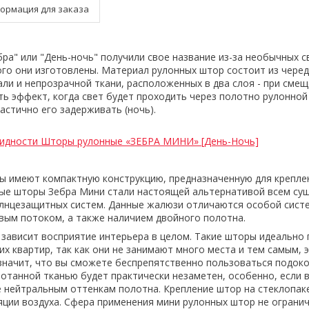
ормация для заказа
ра" или "День-ночь" получили свое название из-за необычных с
ого они изготовлены. Материал рулонных штор состоит из чере
али и непрозрачной ткани, расположенных в два слоя - при сме
ть эффект, когда свет будет проходить через полотно рулонной
астично его задерживать (ночь).
видности Шторы рулонные «ЗЕБРА МИНИ» [День-Ночь]
 имеют компактную конструкцию, предназначенную для крепле
нные шторы Зебра Мини стали настоящей альтернативой всем с
олнцезащитных систем. Данные жалюзи отличаются особой сист
вым потоком, а также наличием двойного полотна.
зависит восприятие интерьера в целом. Такие шторы идеально
х квартир, так как они не занимают много места и тем самым, 
 значит, что вы сможете беспрепятственно пользоваться подок
мотанной тканью будет практически незаметен, особенно, если
 нейтральным оттенкам полотна. Крепление штор на стеклопак
яции воздуха. Сфера применения мини рулонных штор не огранич