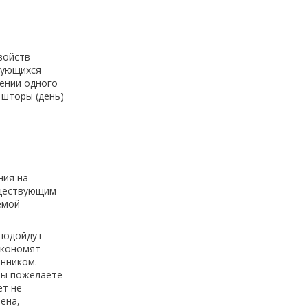
войств
дующихся
щении одного
 шторы (день)
ния на
уществующим
емой
 подойдут
экономят
онником.
 вы пожелаете
ет не
ена,