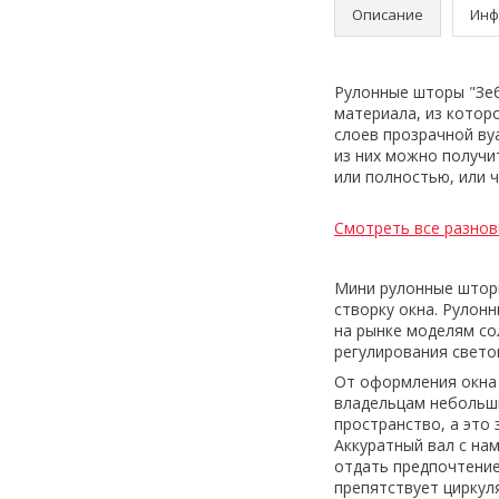
Описание
Инф
Рулонные шторы "Зеб
материала, из котор
слоев прозрачной ву
из них можно получи
или полностью, или ч
Смотреть все разно
Мини рулонные шторы
створку окна. Руло
на рынке моделям с
регулирования свето
От оформления окна 
владельцам небольши
пространство, а это
Аккуратный вал с на
отдать предпочтение
препятствует циркул