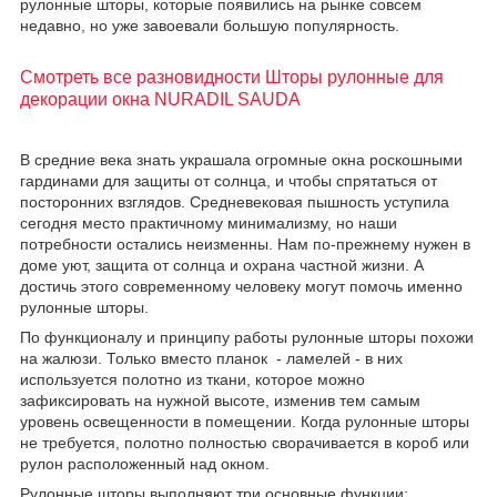
рулонные шторы, которые появились на рынке совсем
недавно, но уже завоевали большую популярность.
Смотреть все разновидности Шторы рулонные для
декорации окна NURADIL SAUDA
В средние века знать украшала огромные окна роскошными
гардинами для защиты от солнца, и чтобы спрятаться от
посторонних взглядов. Средневековая пышность уступила
сегодня место практичному минимализму, но наши
потребности остались неизменны. Нам по-прежнему нужен в
доме уют, защита от солнца и охрана частной жизни. А
достичь этого современному человеку могут помочь именно
рулонные шторы.
По функционалу и принципу работы
рулонные шторы
похожи
на жалюзи. Только вместо планок - ламелей - в них
используется полотно из ткани, которое можно
зафиксировать на нужной высоте, изменив тем самым
уровень освещенности в помещении. Когда рулонные шторы
не требуется, полотно полностью сворачивается в короб или
рулон расположенный над окном.
Рулонные шторы выполняют три основные функции: