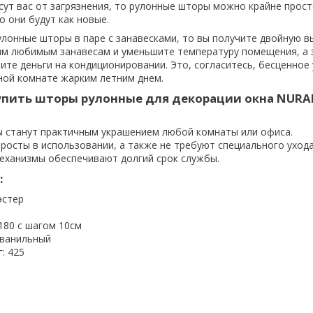
асут вас от загрязнения, то рулонные шторы можно крайне прост
о они будут как новые.
улонные шторы в паре с занавесками, то вы получите двойную в
м любимым занавесам и уменьшите температуру помещения, а 
ите деньги на кондиционировании. Это, согласитесь, бесценное
ной комнате жарким летним днем.
упить шторы рулонные для декорации окна NURA
 станут практичным украшением любой комнаты или офиса.
росты в использовании, а также не требуют специального ухода
еханизмы обеспечивают долгий срок службы.
:
эстер
180 с шагом 10см
 ванильный
г: 425