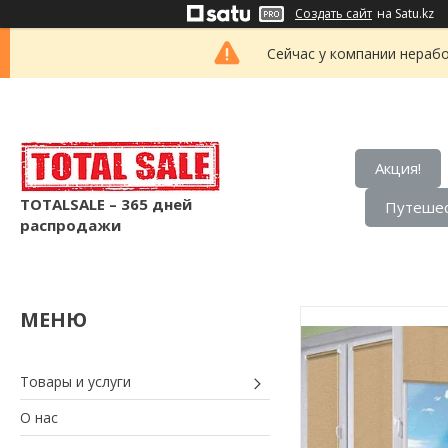
Создать сайт
на Satu.kz
Сейчас у компании нерабо
Акция!
TOTALSALE – 365 дней
Путешес
распродажи
Товары и услуги
О нас