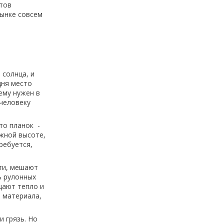
нтов
рынке совсем
 солнца, и
дня место
ему нужен в
 человеку
то планок -
ужной высоте,
ребуется,
ти, мешают
ь рулонных
щают тепло и
о материала,
 грязь. Но