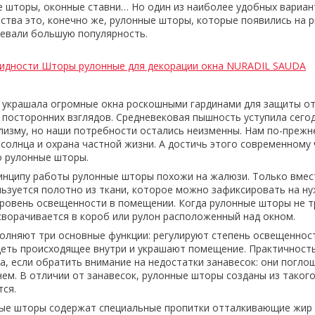
е шторы, оконные ставни… Но один из наиболее удобных вариа
ства это, конечно же, рулонные шторы, которые появились на 
оевали большую популярность.
видности Шторы рулонные для декорации окна NURADIL SAUDA
ь украшала огромные окна роскошными гардинами для защиты от
 посторонних взглядов. Средневековая пышность уступила сего
изму, но наши потребности остались неизменны. Нам по-прежн
 солнца и охрана частной жизни. А достичь этого современному
о рулонные шторы.
инципу работы
рулонные шторы
похожи на жалюзи. Только вмес
ользуется полотно из ткани, которое можно зафиксировать на н
ровень освещенности в помещении. Когда рулонные шторы не т
ворачивается в короб или рулон расположенный над окном.
олняют три основные функции: регулируют степень освещеннос
еть происходящее внутри и украшают помещение. Практичност
а, если обратить внимание на недостатки занавесок: они погло
ем. В отличии от занавесок, рулонные шторы созданы из таког
тся.
ые шторы содержат специальные пропитки отталкивающие жир и