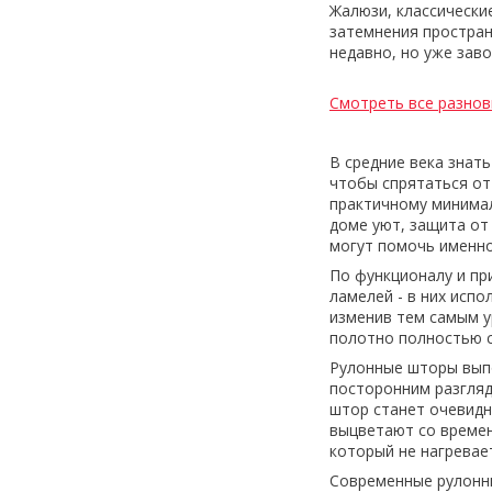
Жалюзи, классически
затемнения простран
недавно, но уже зав
Смотреть все разно
В средние века знат
чтобы спрятаться от
практичному минимал
доме уют, защита от
могут помочь именн
По функционалу и пр
ламелей - в них исп
изменив тем самым у
полотно полностью с
Рулонные шторы вып
посторонним разгляд
штор станет очевидн
выцветают со времен
который не нагревае
Современные рулонн