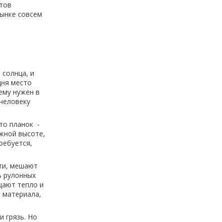
нтов
рынке совсем
 солнца, и
дня место
ему нужен в
 человеку
то планок -
ужной высоте,
ребуется,
ти, мешают
ь рулонных
щают тепло и
о материала,
 грязь. Но