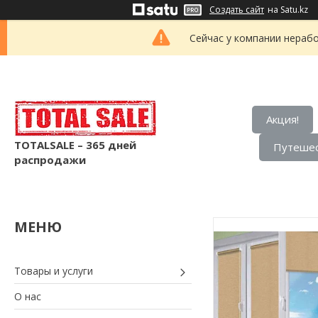
Создать сайт
на Satu.kz
Сейчас у компании нерабо
Акция!
TOTALSALE – 365 дней
Путешес
распродажи
Товары и услуги
О нас