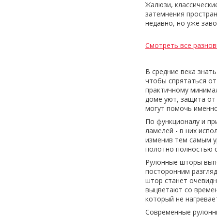
Жалюзи, классически
затемнения простран
недавно, но уже зав
Смотреть все разно
В средние века знат
чтобы спрятаться от
практичному минимал
доме уют, защита от
могут помочь именн
По функционалу и пр
ламелей - в них исп
изменив тем самым у
полотно полностью с
Рулонные шторы вып
посторонним разгляд
штор станет очевидн
выцветают со времен
который не нагревае
Современные рулонн