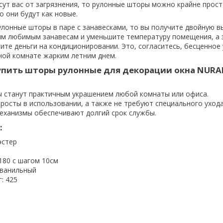
асут вас от загрязнения, то рулонные шторы можно крайне прост
о они будут как новые.
улонные шторы в паре с занавесками, то вы получите двойную в
м любимым занавесам и уменьшите температуру помещения, а 
ите деньги на кондиционировании. Это, согласитесь, бесценное
ной комнате жарким летним днем.
упить шторы рулонные для декорации окна NURA
 станут практичным украшением любой комнаты или офиса.
росты в использовании, а также не требуют специального ухода
еханизмы обеспечивают долгий срок службы.
:
эстер
180 с шагом 10см
 ванильный
г: 425