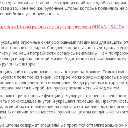
е шторы, оконные ставни… Но один из наиболее удобных вариа
ства это, конечно же, рулонные шторы, которые появились на 
оевали большую популярность.
видности Шторы рулонные для декорации окна NURADIL SAUDA
ь украшала огромные окна роскошными гардинами для защиты от
 посторонних взглядов. Средневековая пышность уступила сего
изму, но наши потребности остались неизменны. Нам по-прежн
 солнца и охрана частной жизни. А достичь этого современному
о рулонные шторы.
инципу работы
рулонные шторы
похожи на жалюзи. Только вмес
ользуется полотно из ткани, которое можно зафиксировать на н
ровень освещенности в помещении. Когда рулонные шторы не т
ворачивается в короб или рулон расположенный над окном.
олняют три основные функции: регулируют степень освещеннос
еть происходящее внутри и украшают помещение. Практичност
а, если обратить внимание на недостатки занавесок: они погло
ем. В отличии от занавесок, рулонные шторы созданы из таког
тся.
ые шторы содержат специальные пропитки отталкивающие жир и