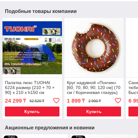
Подобные товары компании
Палатка люкс TUOHAI
Круг надувной «Пончик»
Санк
6224 размер {210 + 70 +
[60; 70; 80; 90; 120 см] (70
тюби
90} х 210 х h150 см
см / Коричневая глазурь)
Быст
авт
24 299
1 899
6 9
₸
₸
52 520 ₸
2 900 ₸
(90 
Купить
Купить
Акционные предложения и новинки
–74%
–72%