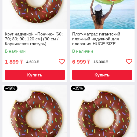
Круг надувной «Пончик» [60;
Плот-матрас гигантский
70; 80; 90; 120 см] (90 см /
пляжный надувной для
Коричневая глазурь)
плавания HUGE SIZE
FLOAT'N (Арбузная долька)
В наличии
В наличии
1 899
6 999
₸
₸
4 500 ₸
15 000 ₸
Купить
Купить
–49%
–35%