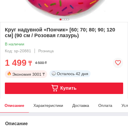
Круг надувной «Пончик» [60; 70; 80; 90; 120
см] (90 см / Розовая глазурь)
В наличии
Код: sp-20881
Розница
1 499
₸
4 500 ₸
Осталось
42 дня
Экономия
3001 ₸
Купить
Описание
Характеристики
Доставка
Оплата
Усл
Описание