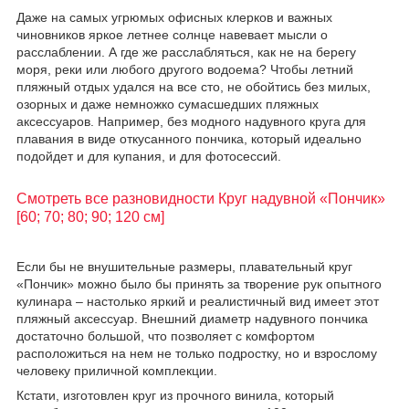
Даже на самых угрюмых офисных клерков и важных
чиновников яркое летнее солнце навевает мысли о
расслаблении. А где же расслабляться, как не на берегу
моря, реки или любого другого водоема? Чтобы летний
пляжный отдых удался на все сто, не обойтись без милых,
озорных и даже немножко сумасшедших пляжных
аксессуаров. Например, без модного надувного круга для
плавания в виде откусанного пончика, который идеально
подойдет и для купания, и для фотосессий.
Смотреть все разновидности Круг надувной «Пончик»
[60; 70; 80; 90; 120 см]
Если бы не внушительные размеры, плавательный круг
«Пончик» можно было бы принять за творение рук опытного
кулинара – настолько яркий и реалистичный вид имеет этот
пляжный аксессуар. Внешний диаметр надувного пончика
достаточно большой, что позволяет с комфортом
расположиться на нем не только подростку, но и взрослому
человеку приличной комплекции.
Кстати, изготовлен круг из прочного винила, который