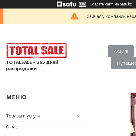
Создать сайт
на Satu.kz
Сейчас у компании нер
Акция!
TOTALSALE – 365 дней
Путешес
распродажи
Товары и услуги
О нас