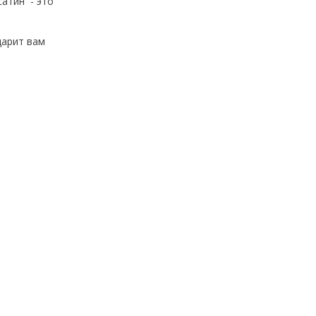
сатин - это
дарит вам