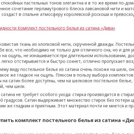
 спокойных пастельных тонов элегантна и в то же время по-до
енное сочетание перламутрового блеска лавсановой нити и мат
 создаст в спальне атмосферу королевской роскоши и превосхо
идности Комплект постельного белья из сатина «Дива»
лковистая ткань из хлопковой нити, скрученной дважды. Постель
бе все, что необходимо не только для отличного сна, но и для 
о на ощупь, не изнашивается при длительном использовании, до
 легко отстирывается и быстро сохнет, отлично пропускает воз
нему виду постельное белье из сатина очень похоже на шелк, о
такое же гладкое на ощупь. Плюсом в пользу выбора комплектов
ы на сатин более доступны, чем на шелковое постельное белье, 
й, чем шелк.
 сатина не требует особого ухода: стирка производится в стир
60 градусов. Сатин выдерживает множество стирок без потери ц
ким же гладким и приятным. Этот материал почти не мнется и пр
упить комплект постельного белья из сатина «Ди