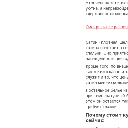
Утонченная эстетика
уютна, а непревзойд
сдержанности хлопка
Смотреть все разнов
Сатин - плотная, ше
сатина сочетает в се
спальни. Оно приятн
насыщенность цвета,
Кроме того, по внеш
так же изысканно и 
служит и то, что цен
сатин менее скользки
Постельное белье из
при температуре 40-
этом он остается та
требует глажки.
Почему стоит к
сейчас: