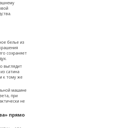
машнему
овой
дства.
ное белье из
украшения
лго сохраняет
дух.
но выглядит
 из сатина
и к тому же
альной машине
вета, при
актически не
ва» прямо