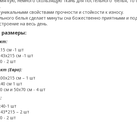
мягкую, немного скользящую ткань для постельного белья, то 
.
уникальными свойствами прочности и стойкости к износу.
льного белья сделает минуты сна божественно приятными и по
троение на весь день.
 размеры:
кт:
15 см -1 шт
43х215 см -1 шт
0 - 2 шт
кт (Евро):
00х215 см – 1 шт
40 см 1 шт
0 см и 50х70 см - 4 шт
:
240-1 шт
43*215 – 2 шт
0 - 2 шт