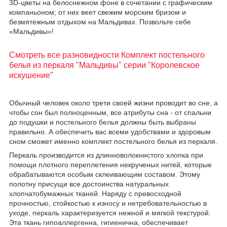
3D-цветы на белоснежном фоне в сочетании с графическим
компаньоном; от них веет свежим морским бризом и
безмятежным отдыхом на Мальдивах. Позвольте себе
«Мальдивы»!
Смотреть все разновидности Комплект постельного
белья из перкаля "Мальдивы" серии "Королевское
искушение"
Обычный человек около трети своей жизни проводит во сне, а
чтобы сон был полноценным, все атрибуты сна - от спальни
до подушки и постельного белья должны быть выбраны
правильно. А обеспечить вас всеми удобствами и здоровым
сном сможет именно комплект постельного белья из перкаля.
Перкаль производится из длинноволокнистого хлопка при
помощи плотного переплетения некрученых нитей, которые
обрабатываются особым склеивающим составом. Этому
полотну присущи все достоинства натуральных
хлопчатобумажных тканей. Наряду с превосходной
прочностью, стойкостью к износу и нетребовательностью в
уходе, перкаль характеризуется нежной и мягкой текстурой.
Эта ткань гипоаллергенна, гигиенична, обеспечивает