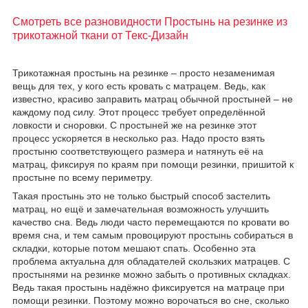
Смотреть все разновидности Простынь на резинке из
трикотажной ткани от Текс-Дизайн
Трикотажная простынь на резинке – просто незаменимая
вещь для тех, у кого есть кровать с матрацем. Ведь, как
известно, красиво заправить матрац обычной простыней – не
каждому под силу. Этот процесс требует определённой
ловкости и сноровки. С простыней же на резинке этот
процесс ускоряется в несколько раз. Надо просто взять
простыню соответствующего размера и натянуть её на
матрац, фиксируя по краям при помощи резинки, пришитой к
простыне по всему периметру.
Такая простынь это не только быстрый способ застелить
матрац, но ещё и замечательная возможность улучшить
качество сна. Ведь люди часто перемещаются по кровати во
время сна, и тем самым провоцируют простынь собираться в
складки, которые потом мешают спать. Особенно эта
проблема актуальна для обладателей скользких матрацев. С
простынями на резинке можно забыть о противных складках.
Ведь такая простынь надёжно фиксируется на матраце при
помощи резинки. Поэтому можно ворочаться во сне, сколько