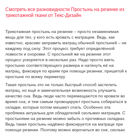
Смотреть все разновидности Простынь на резинке из
трикотажной ткани от Текс-Дизайн
Трикотажная простынь на резинке – просто незаменимая
вещь для тех, у кого есть кровать с матрацем. Ведь, как
известно, красиво заправить матрац обычной простыней – не
каждому под силу. Этот процесс требует определённой
ловкости и сноровки. С простыней же на резинке этот
процесс ускоряется в несколько раз. Надо просто взять
простыню соответствующего размера и натянуть её на
матрац, фиксируя по краям при помощи резинки, пришитой к
простыне по всему периметру.
Такая простынь это не только быстрый способ застелить
матрац, но ещё и замечательная возможность улучшить
качество сна. Ведь люди часто перемещаются по кровати во
время сна, и тем самым провоцируют простынь собираться в
складки, которые потом мешают спать. Особенно эта
проблема актуальна для обладателей скользких матрацев. С
простынями на резинке можно забыть о противных складках.
Ведь такая простынь надёжно фиксируется на матраце при
помощи резинки. Поэтому можно ворочаться во сне, сколько