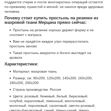
поддается стирке и после многократных операций остается
по-прежнему пушистой и мягкой, не нанося вреда здоровью
человека.
Почему стоит купить простынь на резинке из
махровой ткани Мерцана прямо сейчас:
Простынь на резинке хорошо держит форму и не
сползает с матраса.
Вам не придётся каждое утро перерасстилать
простынь заново.
Такая простынь аккуратно и богато выглядит на
кровати.
Характеристики:
Материал: махровая ткань
Размер, см: 90х200, 120х200, 140х200, 160х200,
180х200, 200х200
Страна производства: Россия
Цвета: розовый, бежевый, белый, бирюзовый,
голубой, коралловый, лимонный, ментоловый,
молочный, персиковый, салатовый, светло-розовый,
светло-фиолетовый, синий, тёмно-синий, тёмно-