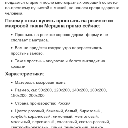
поддается стирке и после многократных операций остается
по-прежнему пушистой и мягкой, не нанося вреда здоровью
человека.
Почему стоит купить простынь на резинке из
махровой ткани Мерцана прямо сейчас:
Простынь на резинке хорошо держит форму и не
сползает с матраса.
Вам не придётся каждое утро перерасстилать
простынь заново.
Такая простынь аккуратно и богато выглядит на
кровати.
Характеристики:
Материал: махровая ткань
Размер, см: 90х200, 120х200, 140х200, 160х200,
180х200, 200х200
Страна производства: Россия
Цвета: розовый, бежевый, белый, бирюзовый,
голубой, коралловый, лимонный, ментоловый,
молочный, персиковый, салатовый, светло-розовый,
светло-фиолетовый, синий, тёмно-синий, тёмно-