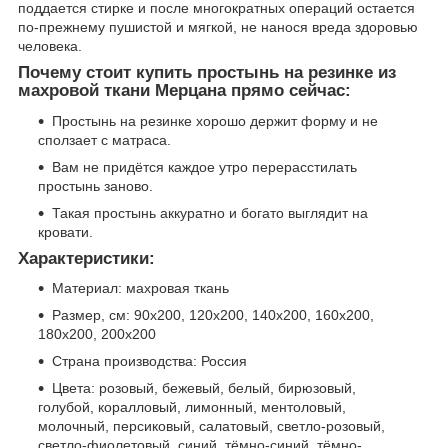
поддается стирке и после многократных операций остается
по-прежнему пушистой и мягкой, не нанося вреда здоровью
человека.
Почему стоит купить простынь на резинке из
махровой ткани Мерцана прямо сейчас:
Простынь на резинке хорошо держит форму и не
сползает с матраса.
Вам не придётся каждое утро перерасстилать
простынь заново.
Такая простынь аккуратно и богато выглядит на
кровати.
Характеристики:
Материал: махровая ткань
Размер, см: 90х200, 120х200, 140х200, 160х200,
180х200, 200х200
Страна производства: Россия
Цвета: розовый, бежевый, белый, бирюзовый,
голубой, коралловый, лимонный, ментоловый,
молочный, персиковый, салатовый, светло-розовый,
светло-фиолетовый, синий, тёмно-синий, тёмно-