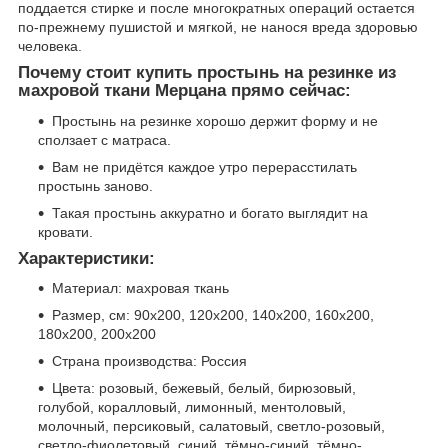
поддается стирке и после многократных операций остается
по-прежнему пушистой и мягкой, не нанося вреда здоровью
человека.
Почему стоит купить простынь на резинке из
махровой ткани Мерцана прямо сейчас:
Простынь на резинке хорошо держит форму и не
сползает с матраса.
Вам не придётся каждое утро перерасстилать
простынь заново.
Такая простынь аккуратно и богато выглядит на
кровати.
Характеристики:
Материал: махровая ткань
Размер, см: 90х200, 120х200, 140х200, 160х200,
180х200, 200х200
Страна производства: Россия
Цвета: розовый, бежевый, белый, бирюзовый,
голубой, коралловый, лимонный, ментоловый,
молочный, персиковый, салатовый, светло-розовый,
светло-фиолетовый, синий, тёмно-синий, тёмно-