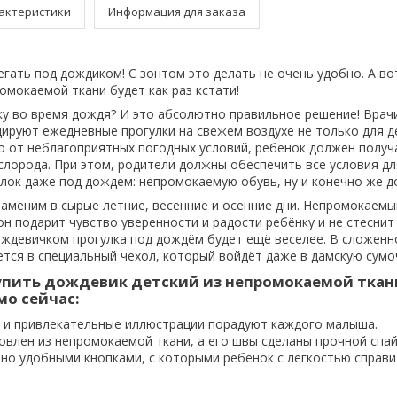
актеристики
Информация для заказа
егать под дождиком! С зонтом это делать не очень удобно. А в
омокаемой ткани будет как раз кстати!
ку во время дождя? И это абсолютно правильное решение! Врачи
дируют ежедневные прогулки на свежем воздухе не только для де
о от неблагоприятных погодных условий, ребенок должен получ
слорода. При этом, родители должны обеспечить все условия дл
лок даже под дождем: непромокаемую обувь, ну и конечно же д
аменим в сырые летние, весенние и осенние дни. Непромокаемый
н подарит чувство уверенности и радости ребёнку и не стеснит
ождевичком прогулка под дождём будет ещё веселее. В сложенн
тся в специальный чехол, который войдёт даже в дамскую сумо
упить дождевик детский из непромокаемой ткан
о сейчас:
а и привлекательные иллюстрации порадуют каждого малыша.
овлен из непромокаемой ткани, а его швы сделаны прочной спай
но удобными кнопками, с которыми ребёнок с лёгкостью справи