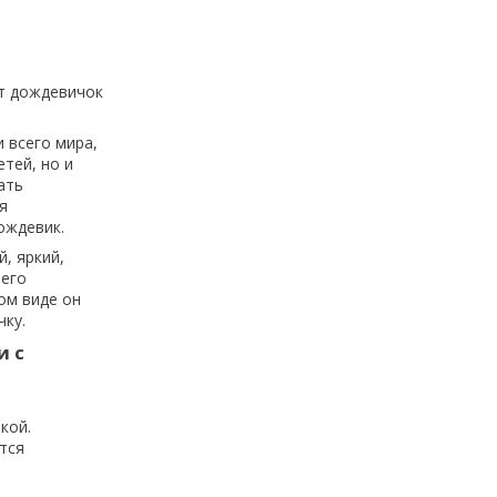
от дождевичок
 всего мира,
тей, но и
ать
я
ождевик.
, яркий,
 его
ом виде он
чку.
и с
кой.
тся