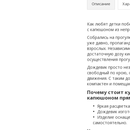
Описание
Хар
Как любят детки поб
с капюшоном из непр
Собрались на прогул
уже давно, пропаган
взрослых. Независим
достаточную дозу ки
осуществления прогу
Дождевик просто нез
свободный по крою, о
движения.
С таким д
компактен и помещае
Почему стоит к
капюшоном прям
Яркая расцветк
Дождевик изгот
Изделие оснаще
самостоятельно.