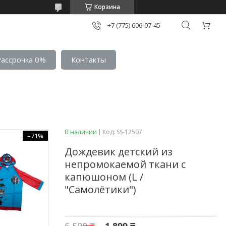
Корзина
+7 (775) 606-07-45
Рассрочка 0%
Контакты
В наличии
Код:
SS-12507
–71%
Дождевик детский из
непромокаемой ткани с
капюшоном (L /
"Самолётики")
6 500 ₸
1 899 ₸