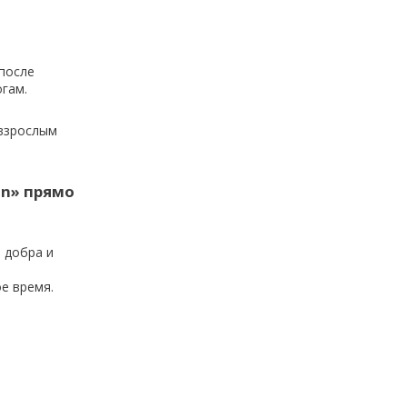
после
огам.
 взрослым
on» прямо
 добра и
е время.