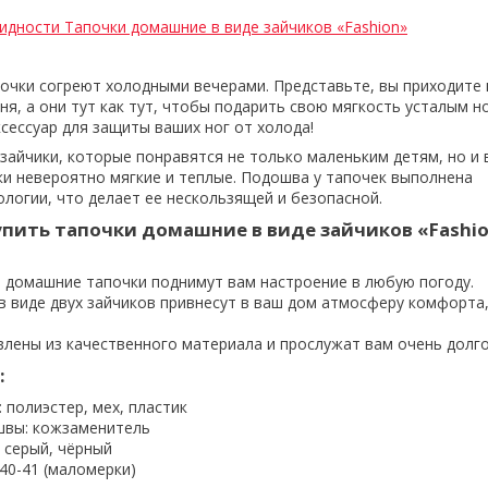
идности Тапочки домашние в виде зайчиков «Fashion»
очки согреют холодными вечерами. Представьте, вы приходите 
я, а они тут как тут, чтобы подарить свою мягкость усталым н
сессуар для защиты ваших ног от холода!
зайчики, которые понравятся не только маленьким детям, но и
ки невероятно мягкие и теплые. Подошва у тапочек выполнена
ологии, что делает ее нескользящей и безопасной.
упить тапочки домашние в виде зайчиков «Fashi
 домашние тапочки поднимут вам настроение в любую погоду.
в виде двух зайчиков привнесут в ваш дом атмосферу комфорта,
влены из качественного материала и прослужат вам очень долго
:
 полиэстер, мех, пластик
швы: кожзаменитель
 серый, чёрный
 40-41 (маломерки)