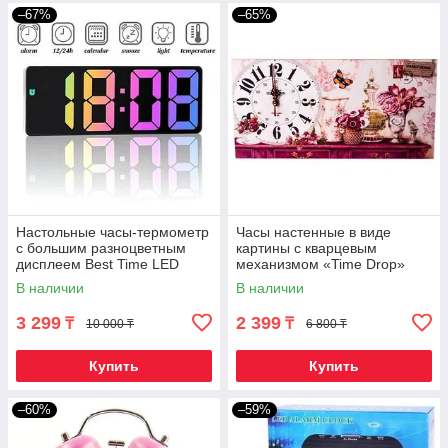
–67%
–65%
Настольные часы-термометр
Часы настенные в виде
с большим разноцветным
картины с кварцевым
дисплеем Best Time LED
механизмом «Time Drop»
Colorful {USB | батарейки}
("Цветы")
В наличии
В наличии
3 299
2 399
₸
₸
10 000 ₸
6 800 ₸
Купить
Купить
–60%
–59%