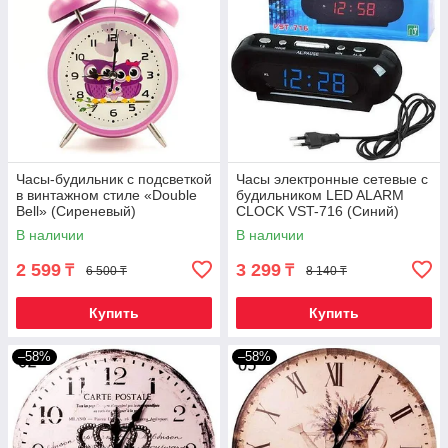
Часы-будильник с подсветкой
Часы электронные сетевые с
в винтажном стиле «Double
будильником LED ALARM
Bell» (Сиреневый)
CLOCK VST-716 (Синий)
В наличии
В наличии
2 599
3 299
₸
₸
6 500 ₸
8 140 ₸
Купить
Купить
–58%
–58%