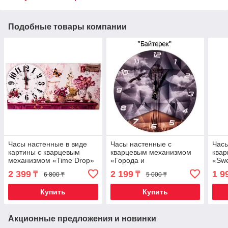
Подобные товары компании
Часы настенные в виде
Часы настенные с
Часы
картины с кварцевым
кварцевым механизмом
ква
механизмом «Time Drop»
«Города и
«Swe
("Цветы")
достопримечательности»
2 399
2 199
1 9
₸
₸
6 800 ₸
5 000 ₸
("Байтерек")
Купить
Купить
Акционные предложения и новинки