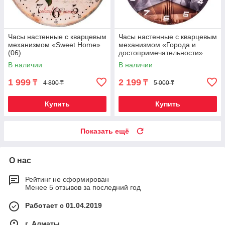
Часы настенные с кварцевым
Часы настенные с кварцевым
механизмом «Sweet Home»
механизмом «Города и
(06)
достопримечательности»
("Байтерек")
В наличии
В наличии
1 999
2 199
₸
₸
4 800 ₸
5 000 ₸
Купить
Купить
Показать ещё
О нас
Рейтинг не сформирован
Менее 5 отзывов за последний год
Работает с 01.04.2019
г. Алматы