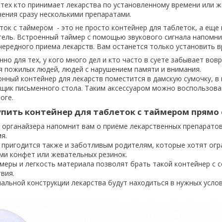
 тех кто принимает лекарства по установленному времени или 
чения сразу несколькими препаратами.
ток с таймером - это не просто контейнер для таблеток, а еще
ль. Встроенный таймер с помощью звукового сигнала напомни
чередного приема лекарств. Вам останется только установить в
но для тех, у кого много дел и кто часто в суете забывает вов
ля пожилых людей, людей с нарушением памяти и внимания.
нный контейнер для лекарств поместится в дамскую сумочку, в
 ящик письменного стола. Таким аксессуаром можно воспользова
оге.
пить контейнер для таблеток с таймером прямо 
л органайзера напомнит вам о приёме лекарственных препаратов
я.
р пригодится также и заботливым родителям, которые хотят огр
ми конфет или жевательных резинок.
меры и легкость материала позволят брать такой контейнер с с
вия.
альной конструкции лекарства будут находиться в нужных усло