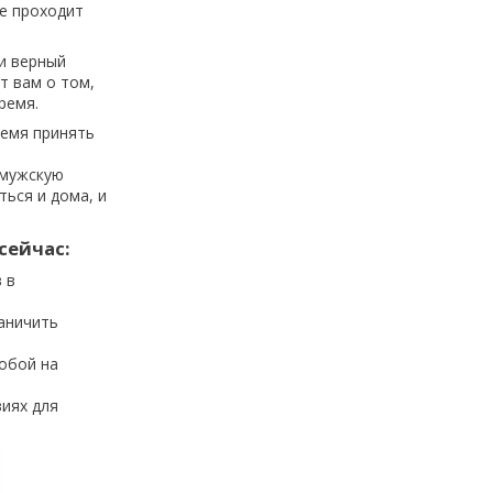
же проходит
 и верный
т вам о том,
ремя.
ремя принять
 мужскую
ться и дома, и
сейчас:
 в
аничить
обой на
виях для