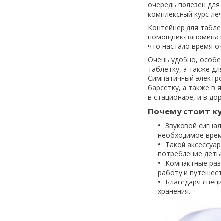
очередь полезен для
комплексный курс ле
Контейнер для табле
помощник-напоминате
что настало время о
Очень удобно, особен
таблетку, а также д
Симпатичный электро
барсетку, а также в
в стационаре, и в дор
Почему стоит ку
Звуковой сигна
необходимое врем
Такой аксессуа
потребление деть
Компактные раз
работу и путешест
Благодаря специ
хранения.