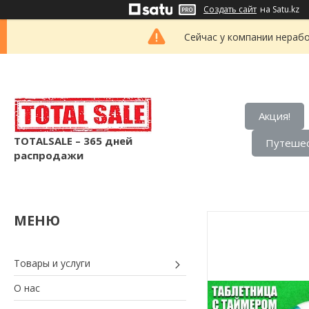
Создать сайт
на Satu.kz
Сейчас у компании нерабо
Акция!
TOTALSALE – 365 дней
Путешес
распродажи
Товары и услуги
О нас