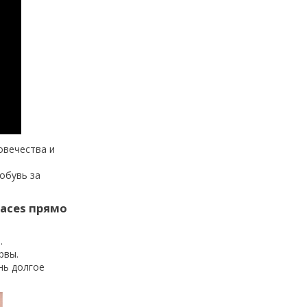
овечества и
обувь за
aces прямо
.
рвы.
нь долгое