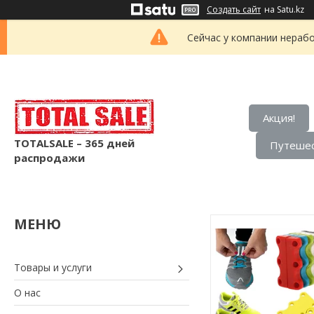
Создать сайт
на Satu.kz
Сейчас у компании нерабо
Акция!
TOTALSALE – 365 дней
Путешес
распродажи
Товары и услуги
О нас