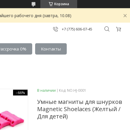
Корзина
йшего рабочего дня (завтра, 10.08)
+7 (775) 606-07-45
Рассрочка 0%
Контакты
В наличии
Код:
NO.HJ-0001
–66%
Умные магниты для шнурков
Magnetic Shoelaces (Желтый /
Для детей)