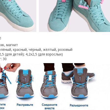
:
ик, магнит
елёный, красный, чёрный, жёлтый, розовый
2,5 (для детей); 4,2х2,5 (для взрослых)
г: 30