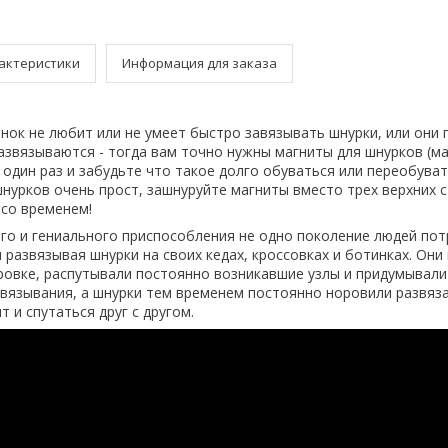
актеристики
Информация для заказа
енок не любит или не умеет быстро завязывать шнурки, или они
азвязываются - тогда вам точно нужны магниты для шнурков (м
 один раз и забудьте что такое долго обуваться или переобуват
шнурков очень прост, зашнуруйте магниты вместо трех верхних 
 со временем!
го и гениального приспособления не одно поколение людей пот
 развязывая шнурки на своих кедах, кроссовках и ботинках. Он
ровке, распутывали постоянно возникавшие узлы и придумывали
вязывания, а шнурки тем временем постоянно норовили развяз
 и спутаться друг с другом.