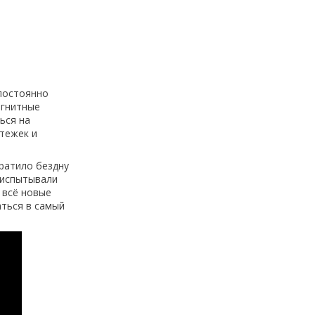
 постоянно
агнитные
ься на
стежек и
ратило бездну
и испытывали
 всё новые
аться в самый