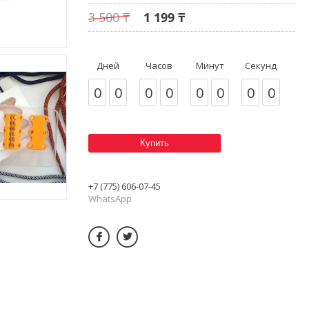
3 500 ₸
1 199 ₸
Дней
Часов
Минут
Секунд
0
0
0
0
0
0
0
0
Купить
+7 (775) 606-07-45
WhatsApp