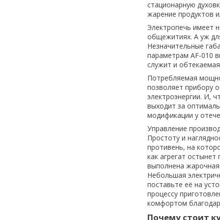
стационарную духовк
жарение продуктов и
Электропечь имеет н
общежитиях. А уж дл
Незначительные габ
параметрам AF-010 в
служит и обтекаемая
Потребляемая мощнос
позволяет прибору ос
электроэнергии. И, 
выходит за оптималь
модификации у отече
Управление производ
Простоту и наглядно
противень, на котор
как агрегат остынет
выполнена жарочная 
Небольшая электриче
поставьте её на уст
процессу приготовле
комфортом благодар
Почему стоит ку