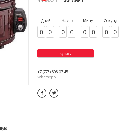
Дней
Часов
Минут
Секунд
0
0
0
0
0
0
0
0
Купить
+7 (775) 606-07-45
WhatsApp
ьшую