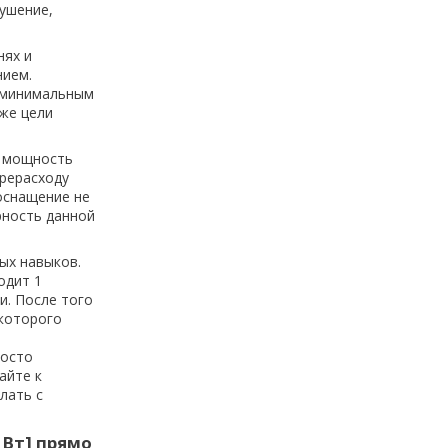
тушение,
нях и
нием.
 минимальным
же цели
я мощность
ерерасходу
оснащение не
рность данной
ых навыков.
одит 1
и. После того
 которого
росто
айте к
лать с
 Вт] прямо