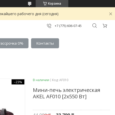
Корзина
ижайшего рабочего дня (сегодня)
+7 (775) 606-07-45
Рассрочка 0%
Контакты
В наличии
Код:
AF010
–23%
Мини-печь электрическая
AKEL AF010 [2х550 Вт]
44 000 ₸
33 799 ₸