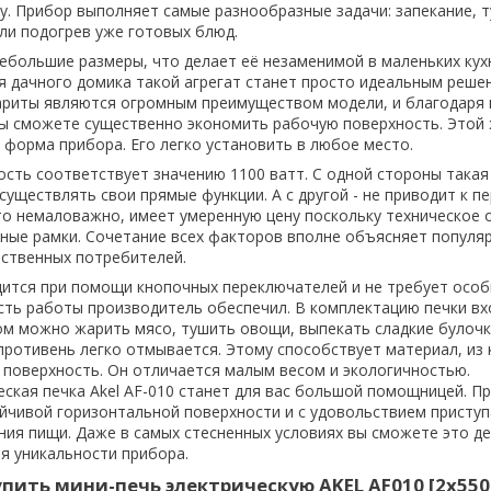
у. Прибор выполняет самые разнообразные задачи: запекание, 
ли подогрев уже готовых блюд.
ебольшие размеры, что делает её незаменимой в маленьких кух
я дачного домика такой агрегат станет просто идеальным реше
ариты являются огромным преимуществом модели, и благодаря
ы сможете существенно экономить рабочую поверхность. Этой 
 форма прибора. Его легко установить в любое место.
ть соответствует значению 1100 ватт. С одной стороны така
уществлять свои прямые функции. А с другой - не приводит к п
что немаловажно, имеет умеренную цену поскольку техническое 
ные рамки. Сочетание всех факторов вполне объясняет популя
ственных потребителей.
ится при помощи кнопочных переключателей и не требует особ
сть работы производитель обеспечил. В комплектацию печки вх
ом можно жарить мясо, тушить овощи, выпекать сладкие булочк
 противень легко отмывается. Этому способствует материал, из
поверхность. Он отличается малым весом и экологичностью.
ская печка Akel AF-010 станет для вас большой помощницей. П
ойчивой горизонтальной поверхности и с удовольствием приступ
ния пищи. Даже в самых стесненных условиях вы сможете это де
я уникальности прибора.
пить мини-печь электрическую AKEL AF010 [2х550