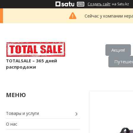
Создать сайт
на Satu.kz
Сейчас у компании нер
Акция!
TOTALSALE – 365 дней
Путешес
распродажи
Товары и услуги
О нас