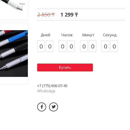
2 850 ₸
1 299 ₸
Дней
Часов
Минут
Секунд
0
0
0
0
0
0
0
0
Купить
+7 (775) 606-07-45
WhatsApp