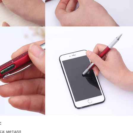
:
са: металл