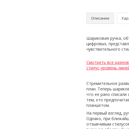
Описание
Хар
Шариковая ручка, об
цифровых, представл
чувствительного сти
Смотреть все разнов
стилус-уровень-лине
Стремительное разви
план. Теперь шарико
что ее рано списали 
тем, кто предпочита
планшетом.
На первый взгляд, р
Однако, при ближайш
отзывчивым стилусом