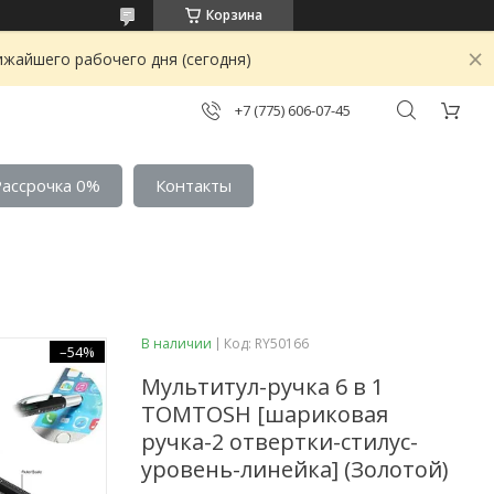
Корзина
ижайшего рабочего дня (сегодня)
+7 (775) 606-07-45
Рассрочка 0%
Контакты
В наличии
Код:
RY50166
–54%
Мультитул-ручка 6 в 1
TOMTOSH [шариковая
ручка-2 отвертки-стилус-
уровень-линейка] (Золотой)