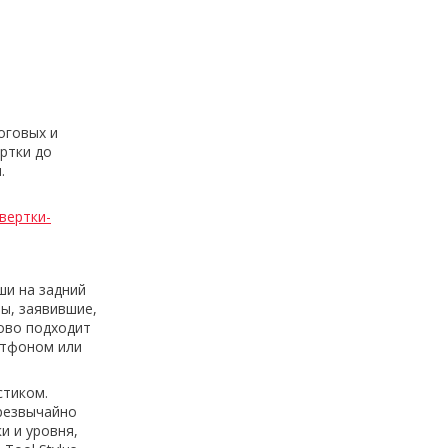
оговых и
ртки до
.
вертки-
ши на задний
ты, заявившие,
ково подходит
артфоном или
стиком.
резвычайно
и и уровня,