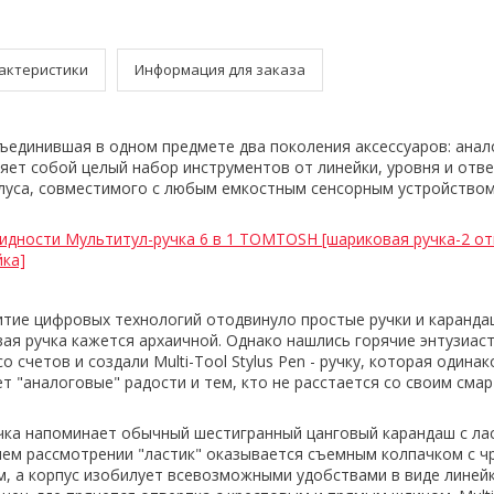
актеристики
Информация для заказа
ъединившая в одном предмете два поколения аксессуаров: анал
яет собой целый набор инструментов от линейки, уровня и отве
луса, совместимого с любым емкостным сенсорным устройством
идности Мультитул-ручка 6 в 1 TOMTOSH [шариковая ручка-2 от
йка]
тие цифровых технологий отодвинуло простые ручки и каранда
вая ручка кажется архаичной. Однако нашлись горячие энтузиас
со счетов и создали
Multi-Tool Stylus Pen
- ручку, которая одина
ет "аналоговые" радости и тем, кто не расстается со своим см
учка напоминает обычный шестигранный цанговый карандаш с ла
ем рассмотрении "ластик" оказывается съемным колпачком с ч
, а корпус
изобилует всевозможными удобствами
в виде линейк