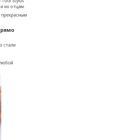
i-Tool Stylus
и их отцам.
е прекрасным
 прямо
з стали
 любой