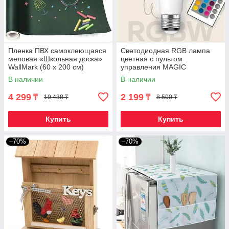
Пленка ПВХ самоклеющаяся
Светодиодная RGB лампа
меловая «Школьная доска»
цветная с пультом
WallMark (60 х 200 см)
управления MAGIC
LIGHTING (Е27 / 9W)
В наличии
В наличии
4 299
2 199
₸
₸
19 438 ₸
8 500 ₸
Купить
Купить
–70%
–70%