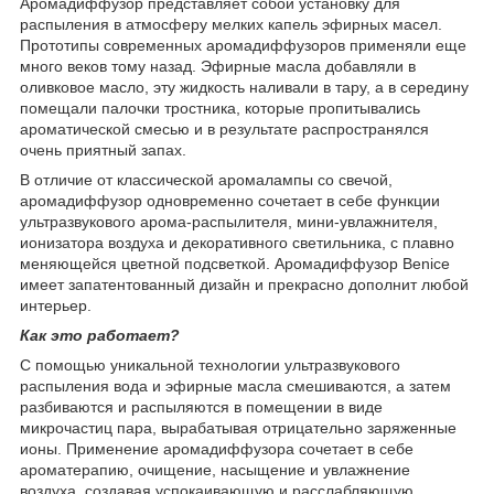
Аромадиффузор представляет собой установку для
распыления в атмосферу мелких капель эфирных масел.
Прототипы современных аромадиффузоров применяли еще
много веков тому назад. Эфирные масла добавляли в
оливковое масло, эту жидкость наливали в тару, а в середину
помещали палочки тростника, которые пропитывались
ароматической смесью и в результате распространялся
очень приятный запах.
В отличие от классической аромалампы со свечой,
аромадиффузор одновременно сочетает в себе функции
ультразвукового арома-распылителя, мини-увлажнителя,
ионизатора воздуха и декоративного светильника, с плавно
меняющейся цветной подсветкой. Аромадиффузор Benice
имеет запатентованный дизайн и прекрасно дополнит любой
интерьер.
Как это работает?
С помощью уникальной технологии ультразвукового
распыления вода и эфирные масла смешиваются, а затем
разбиваются и распыляются в помещении в виде
микрочастиц пара, вырабатывая отрицательно заряженные
ионы. Применение аромадиффузора сочетает в себе
ароматерапию, очищение, насыщение и увлажнение
воздуха, создавая успокаивающую и расслабляющую