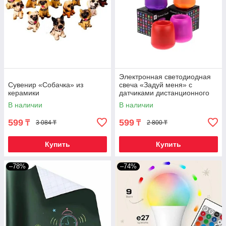
Электронная светодиодная
Сувенир «Собачка» из
свеча «Задуй меня» с
керамики
датчиками дистанционного
включения (Сердца)
В наличии
В наличии
599
599
₸
₸
3 084 ₸
2 800 ₸
Купить
Купить
–78%
–74%