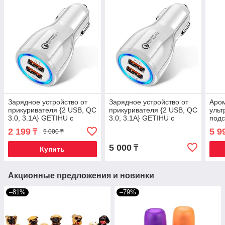
Зарядное устройство от
Зарядное устройство от
Аро
прикуривателя {2 USB, QC
прикуривателя {2 USB, QC
ульт
3.0, 3.1A} GETIHU с
3.0, 3.1A} GETIHU с
подс
подсветкой и быстрой
подсветкой и быстрой
«Ла
2 199
5 9
₸
5 000 ₸
зарядкой (Белый)
зарядкой (Белый)
5 000
₸
Купить
Акционные предложения и новинки
–81%
–79%