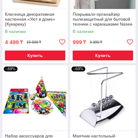
Ключница декоративная
Покрывало-органайзер
настенная «Уют в доме»
пылезащитный для бытовой
(Кукареку)
техники с кармашками Nasee
(Для холодильника)
В наличии
В наличии
4 499
999
₸
₸
15 000 ₸
3 300 ₸
Купить
Купить
–69%
–69%
Набор аксессуаров для
Маятник настольный