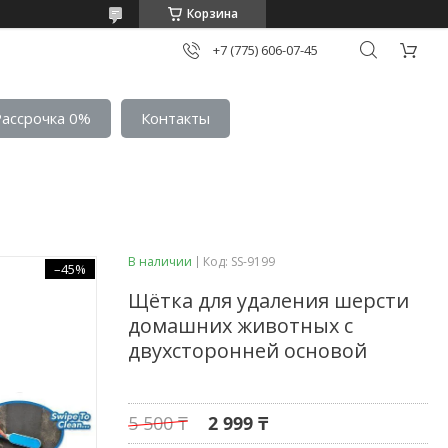
Корзина
+7 (775) 606-07-45
Рассрочка 0%
Контакты
В наличии
Код:
SS-9199
–45%
Щётка для удаления шерсти
домашних животных с
двухсторонней основой
5 500 ₸
2 999 ₸