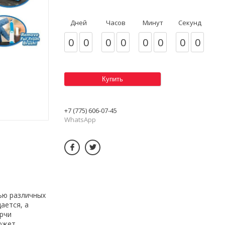
Дней
Часов
Минут
Секунд
0
0
0
0
0
0
0
0
Купить
+7 (775) 606-07-45
WhatsApp
ью различных
ается, а
орчи
ожет