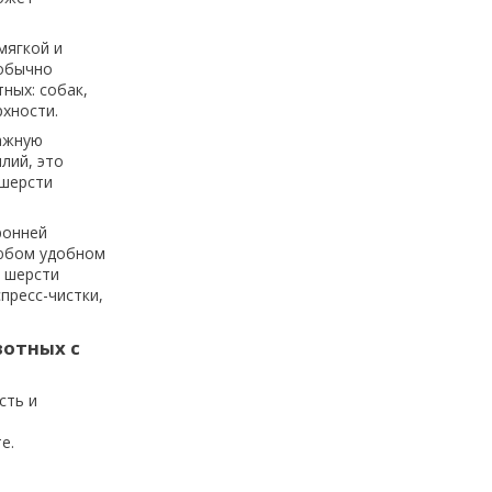
мягкой и
 обычно
ных: собак,
рхности.
лажную
лий, это
 шерсти
ронней
любом удобном
т шерсти
спресс-чистки,
вотных с
сть и
е.