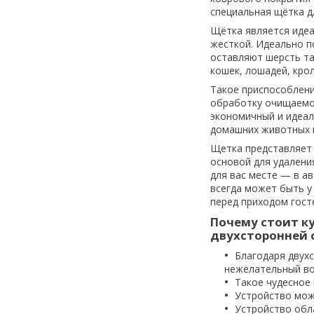
специальная щётка д
Щётка является идеа
жесткой. Идеально п
оставляют шерсть та
кошек, лошадей, крол
Такое приспособлени
обработку очищаемой
экономичный и идеал
домашних животных и
Щетка представляет
основой для удалени
для вас месте — в а
всегда может быть у 
перед приходом гост
Почему стоит к
двухсторонней 
Благодаря двухс
нежелательный во
Такое чудесное
Устройство мож
Устройство обл