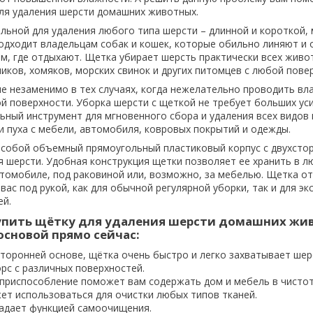
ля удаления шерсти домашних животных.
льной для удаления любого типа шерсти – длинной и короткой, 
одходит владельцам собак и кошек, которые обильно линяют и
м, где отдыхают. Щетка убирает шерсть практически всех живот
иков, хомяков, морских свинок и других питомцев с любой пове
е незаменимо в тех случаях, когда нежелательно проводить в
 поверхности. Уборка шерсти с щеткой не требует больших уси
ьный инструмент для мгновенного сбора и удаления всех видов
 пуха с мебели, автомобиля, ковровых покрытий и одежды.
 собой объемный прямоугольный пластиковый корпус с двухсто
я шерсти. Удобная конструкция щетки позволяет ее хранить в 
втомобиле, под раковиной или, возможно, за мебелью. Щетка о
вас под рукой, как для обычной регулярной уборки, так и для эк
ей.
упить щётку для удаления шерсти домашних жи
основой прямо сейчас:
торонней основе, щётка очень быстро и легко захватывает шер
рс с различных поверхностей.
 приспособление поможет вам содержать дом и мебель в чистот
ет использоваться для очистки любых типов тканей.
адает функцией самоочищения.