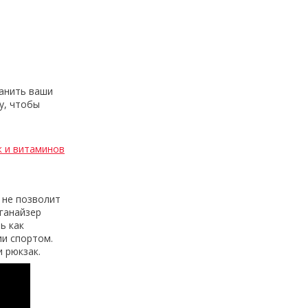
ранить ваши
у, чтобы
к и витаминов
 не позволит
рганайзер
ь как
ии спортом.
 рюкзак.