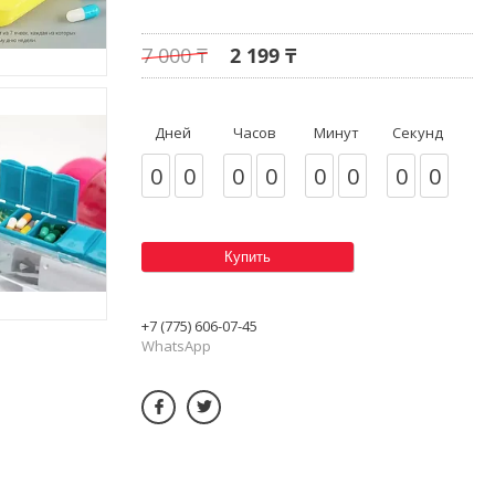
7 000 ₸
2 199 ₸
Дней
Часов
Минут
Секунд
0
0
0
0
0
0
0
0
Купить
+7 (775) 606-07-45
WhatsApp