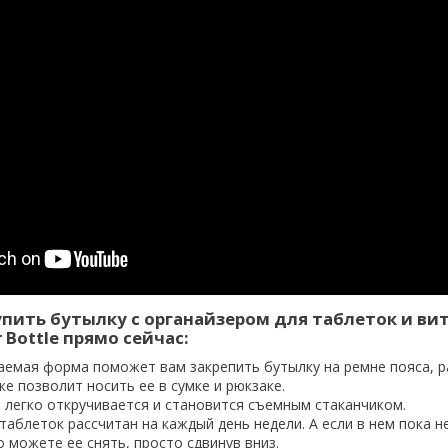
упить бутылку с органайзером для таблеток и в
r Bottle прямо сейчас:
аемая форма поможет вам закрепить бутылку на ремне пояса, 
же позволит носить ее в сумке и рюкзаке.
 легко откручивается и становится съемным стаканчиком.
таблеток рассчитан на каждый день недели. А если в нем пока н
 можете ее снять, просто сдвинув вниз.