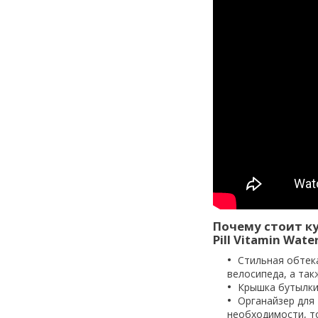
Почему стоит к
Pill Vitamin Wate
Стильная обтек
велосипеда, а так
Крышка бутылки
Органайзер для 
необходимости, то