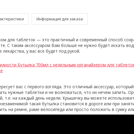
актеристики
Информация для заказа
ром для таблеток — это практичный и современный способ сох
сте. С таким аксессуаром Вам больше не нужно будет искать вод
лекарства, у вас все будет под рукой.
идности Бутылка 700мл с недельным органайзером для таблето
le
ресует вас с первого взгляда. Это отличный аксессуар, который
ать нужные таблетки и не волноваться, что их нечем запить. О
й, т.е. на каждый день недели. Крышечку вы можете использоват
 незаменимой такая бутылка становится в дороге или при занят
ить на ремне, раме велосипеда или просто положить в сумку или